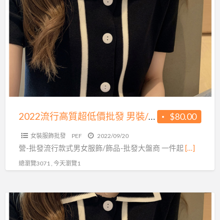
a
流
t
行
高
質
超
低
價
批
發
2022流行高質超低價批發 男裝/女裝/飾品/包包『超低價批發』一件起批/超商取貨/代寄服務高質量低批價
$80.00
男
女裝服飾批發
PEF
2022/09/20
裝/
營-批發流行款式男女服飾/飾品-批發大盤商 一件起
[…]
女
總瀏覽3071 , 今天瀏覽1
裝/
飾
品/
2022
包
流
包