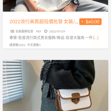
行
價
價
可
批
愛
發
2022流行高質超低價批發 女裝/男裝/飾品/包包『超低價批發』一件起批/超商取貨/代寄服務高質量低批價
$60.00
商
女
品
女裝服飾批發
PEF
2022/07/29
裝/
『超
專營-批發流行款式男女服飾/飾品-批發大盤商 一件
[…]
男
低
總瀏覽2052 , 今天瀏覽1
裝/
價
飾
批
品/
台
發』-!!-
包
灣
一
包
批
件
『超
發
起
低
商
批/
價
城
代
批
最
寄
發』
夯
服