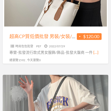
低
高
價
價
質
批
批
量
發』
發
低
一
男
批
件
裝/
價
超高CP質低價批發 男裝/女裝/飾品/包包『超低價批發』一件起批/超商取貨/代寄服務高質量低批價
$120.00
起
女
批/
時尚包包批發
PEF
2022/07/29
裝/
超
專營-批發流行款式男女服飾/飾品-批發大盤商 一件
[…]
飾
商
總瀏覽1592 , 今天瀏覽0
品/
取
包
貨/
包
韓
代
『超
系
寄
低
男
服
價
裝
務
批
超
高
發』