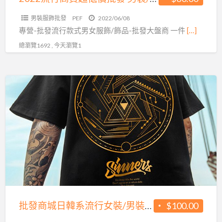
韓
男
務/
款
男裝服飾批發
PEF
2022/06/08
裝/
超
女
專營-批發流行款式男女服飾/飾品-批發大盤商 一件
[…]
女
低
裝/
總瀏覽1692 , 今天瀏覽1
裝/
批
男
飾
發
裝/
品/
價/
批
飾
包
發
品/
包
商
包
『超
城
包
低
日
一
價
韓
件
批
系
起
發』
流
批/
一
行
代
件
女
寄
批發商城日韓系流行女裝/男裝/飾品/包包『超低價批發』–一件起批/超商取貨/代寄服務/售後服務/天天上新貨 高質量低批價 歡迎加入會員
$100.00
起
裝/
服
批/