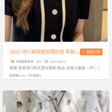
行
『超
高
低
質
價
超
批
低
發』
價
一
批
件
發
2022 流行高質超低價批發 男裝/女裝/飾品/包包『超低價批發』一件起批/超商取貨/代寄服務高質量低批價
$80.00
起
男
批/
女裝服飾批發
PEF
2022/08/19
裝/
超
專營-批發流行款式男女服飾/飾品-批發大盤商 一件
[…]
女
商
總瀏覽1591 , 今天瀏覽1
裝/
取
飾
貨/
品/
2022
代
包
流
寄
包
行
服
『超