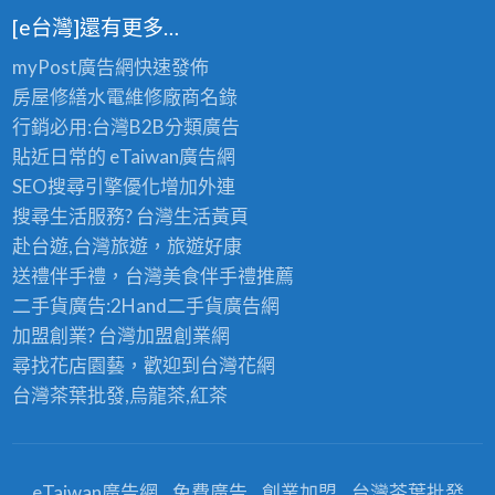
[e台灣]還有更多…
myPost廣告網
快速發佈
房屋修繕
水電維修廠商名錄
行銷必用:台灣B2B
分類廣告
貼近日常的
eTaiwan廣告網
SEO搜尋引擎優化
增加外連
搜尋生活服務? 台灣
生活黃頁
赴台遊,台灣旅遊
，旅遊好康
送禮伴手禮，台灣美食
伴手禮
推薦
二手貨廣告:2Hand
二手貨
廣告網
加盟創業? 台灣
加盟創業
網
尋找花店園藝，歡迎到
台灣花網
台灣茶葉批發
,烏龍茶,紅茶
eTaiwan廣告網
免費廣告
創業加盟
台灣茶葉批發