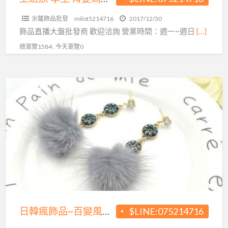
源
家
頭
米蘿飾品批發
milot5214716
2017/12/30
也
飾品直播大盤批發商 歡迎洽詢 營業時間：週一~週日
[…]
可
總瀏覽1584 , 今天瀏覽0
以
賺
錢
日
~
韓
超
瘋
夯
飾
飾
品
品
~
直
百
播
變
批
風
發
格
日韓瘋飾品~百變風格任你挑
$LINE:075214716
源
任
頭