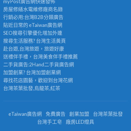
myPost廣告網
快速發佈
房屋修繕
水電維修廠商名錄
行銷必用:台灣B2B
分類廣告
貼近日常的
eTaiwan廣告網
SEO搜尋引擎優化
增加外連
搜尋生活服務? 台灣
生活黃頁
赴台遊,台灣旅遊
，旅遊好康
送禮伴手禮，台灣美食
伴手禮
推薦
二手貨廣告:2Hand
二手貨
廣告網
加盟創業? 台灣
加盟創業
網
尋找花店園藝，歡迎到
台灣花網
台灣茶葉批發
,烏龍茶,紅茶
eTaiwan廣告網
免費廣告
創業加盟
台灣茶葉批發
台灣手工皂
廠房LED燈具