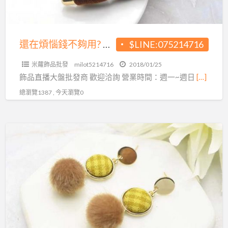
用?
現
今
還在煩惱錢不夠用? 現今直播當道 小額即可創業
$LINE:075214716
直
米蘿飾品批發
milot5214716
2018/01/25
播
飾品直播大盤批發商 歡迎洽詢 營業時間：週一~週日
[…]
當
總瀏覽1387 , 今天瀏覽0
道
小
額
還
即
在
可
煩
創
惱
業
錢
不
夠
用?