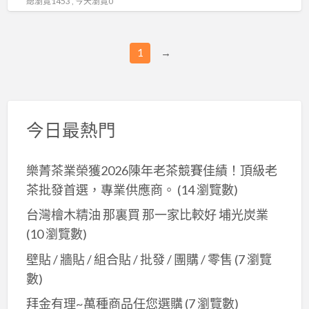
總瀏覽1453 , 今天瀏覽0
以
賺
錢
1
→
~
超
夯
飾
今日最熱門
品
直
樂菁茶業榮獲2026陳年老茶競賽佳績！頂級老
播
茶批發首選，專業供應商。
(14 瀏覽數)
批
發
台灣檜木精油 那裏買 那一家比較好 埔光炭業
源
(10 瀏覽數)
頭
壁貼 / 牆貼 / 組合貼 / 批發 / 團購 / 零售
(7 瀏覽
數)
拜金有理~萬種商品任您選購
(7 瀏覽數)