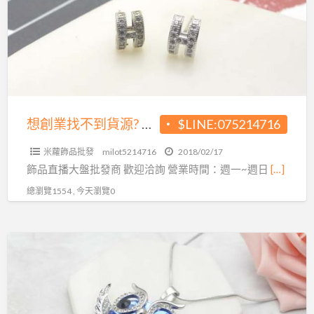
找
業
不
到
貨
源?
飾
品
想創業找不到貨源? 飾品大盤商給您最優惠的價格!
$LINE:075214716
大
米蘿飾品批發
milot5214716
2018/02/17
盤
飾品直播大盤批發商 歡迎洽詢 營業時間：週一~週日
[…]
商
總瀏覽1554 , 今天瀏覽0
給
您
最
想
優
創
惠
業
的
找
價