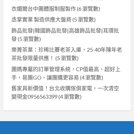
衣媚爾台中團體服制服製作
(6 瀏覽數)
丞掌實業 製造供應大盤商
(5 瀏覽數)
飾品批發|韓國飾品批發|高雄飾品批發|耳環批
發
(5 瀏覽數)
樂菁茶業：珍稀比賽老茶入庫，25-40年陳年老
茶批發限量供應！
(5 瀏覽數)
團媽專屬的訂單管理系統，CP值最高、超好上
手，易團GO，讓團購更容易
(4 瀏覽數)
舊家具新價值！台北收購傢俱家電，一次清空
變現金0956563399
(4 瀏覽數)