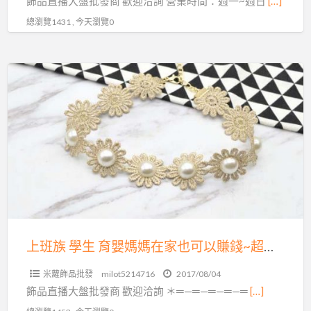
飾品直播大盤批發商 歡迎洽詢 營業時間：週一~週日
[…]
可
總瀏覽1431 , 今天瀏覽0
以
賺
錢
上
~
班
超
族
夯
學
飾
生
品
育
直
嬰
播
媽
批
媽
發
在
上班族 學生 育嬰媽媽在家也可以賺錢~超夯飾品直播批發源頭
源
家
頭
米蘿飾品批發
milot5214716
2017/08/04
也
飾品直播大盤批發商 歡迎洽詢 ＊═—═—═—═—═
[…]
可