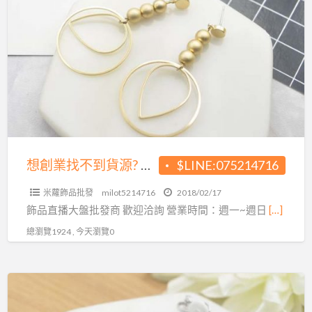
a
創
t
業
找
不
到
貨
源?
飾
品
想創業找不到貨源? 飾品大盤商給您最優惠的價格!
$LINE:075214716
大
米蘿飾品批發
milot5214716
2018/02/17
盤
飾品直播大盤批發商 歡迎洽詢 營業時間：週一~週日
[…]
商
總瀏覽1924 , 今天瀏覽0
給
您
最
還
優
在
惠