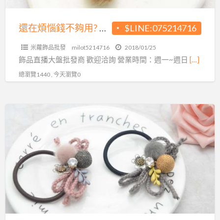
現
今
還在煩惱錢不夠用? 現今直播當道 小額即可創業
$LINE:075214716
直
米蘿飾品批發
milot5214716
2018/01/25
播
飾品直播大盤批發商 歡迎洽詢 營業時間：週一~週日
[…]
當
總瀏覽1440 , 今天瀏覽0
道
小
額
上
即
班
可
族
創
學
業
生
育
嬰
媽
媽