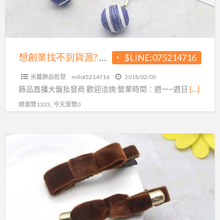
到
貨
源?
飾
品
想創業找不到貨源? 飾品大盤商給您最優惠的價格!
$LINE:075214716
大
米蘿飾品批發
milot5214716
2018/02/05
盤
飾品直播大盤批發商 歡迎洽詢 營業時間：週一~週日
[…]
商
總瀏覽1333 , 今天瀏覽0
給
您
最
還
優
在
惠
煩
的
惱
價
錢
格!
不
夠