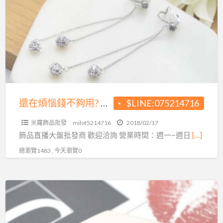
煩
的
惱
價
錢
格!
不
夠
用?
現
今
還在煩惱錢不夠用? 現今直播當道 小額即可創業
$LINE:075214716
直
米蘿飾品批發
milot5214716
2018/02/17
播
飾品直播大盤批發商 歡迎洽詢 營業時間：週一~週日
[…]
當
總瀏覽1483 , 今天瀏覽0
道
小
額
想
即
創
可
業
創