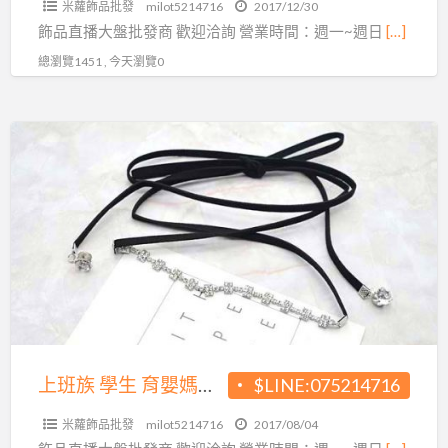
米蘿飾品批發
milot5214716
2017/12/30
你
飾品直播大盤批發商 歡迎洽詢 營業時間：週一~週日
[…]
挑
總瀏覽1451 , 今天瀏覽0
上
班
族
學
生
育
嬰
媽
媽
在
上班族 學生 育嬰媽媽在家也可以賺錢~超夯飾品直播批發源頭
$LINE:075214716
家
米蘿飾品批發
milot5214716
2017/08/04
也