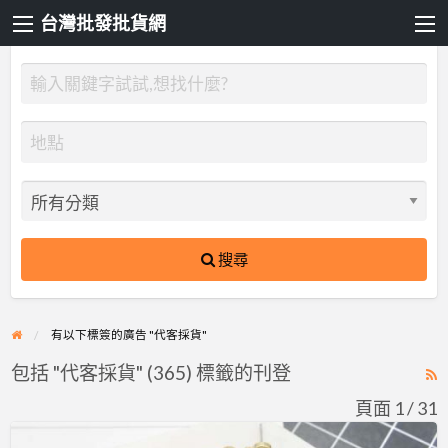
台灣批發批貨網
搜尋
有以下標簽的廣告 "代客採貨"
包括 "代客採貨" (365) 標籤的刊登
R
F
頁面 1 / 31
f
想