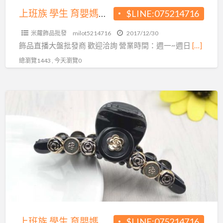
在
上班族 學生 育嬰媽媽在家也可以賺錢~超夯飾品直播批發源頭
$LINE:075214716
家
米蘿飾品批發
milot5214716
2017/12/30
也
飾品直播大盤批發商 歡迎洽詢 營業時間：週一~週日
[…]
可
總瀏覽1443 , 今天瀏覽0
以
賺
錢
上
~
班
超
族
夯
學
飾
生
品
育
直
嬰
播
媽
批
媽
發
在
上班族 學生 育嬰媽媽在家也可以賺錢~超夯飾品直播批發源頭
$LINE:075214716