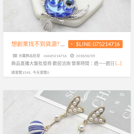
不
格!
到
貨
源?
飾
品
想創業找不到貨源? 飾品大盤商給您最優惠的價格!
$LINE:075214716
大
米蘿飾品批發
milot5214716
2018/02/05
盤
飾品直播大盤批發商 歡迎洽詢 營業時間：週一~週日
[…]
商
總瀏覽1593 , 今天瀏覽0
給
您
最
想
優
創
惠
業
的
找
價
不
格!