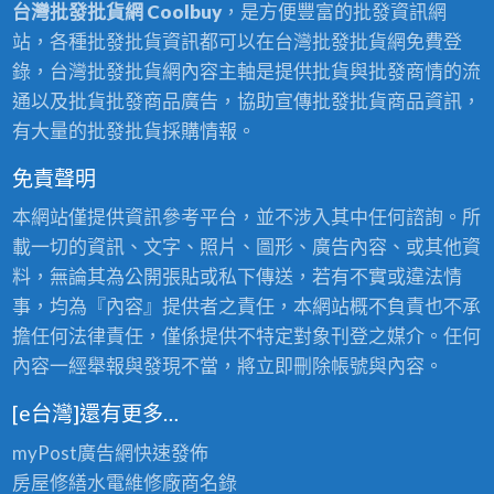
台灣批發批貨網 Coolbuy
，是方便豐富的批發資訊網
站，各種批發批貨資訊都可以在台灣批發批貨網免費登
錄，台灣批發批貨網內容主軸是提供批貨與批發商情的流
通以及批貨批發商品廣告，協助宣傳批發批貨商品資訊，
有大量的批發批貨採購情報。
免責聲明
本網站僅提供資訊參考平台，並不涉入其中任何諮詢。所
載一切的資訊、文字、照片、圖形、廣告內容、或其他資
料，無論其為公開張貼或私下傳送，若有不實或違法情
事，均為『內容』提供者之責任，本網站概不負責也不承
擔任何法律責任，僅係提供不特定對象刊登之媒介。任何
內容一經舉報與發現不當，將立即刪除帳號與內容。
[e台灣]還有更多…
myPost廣告網
快速發佈
房屋修繕
水電維修廠商名錄