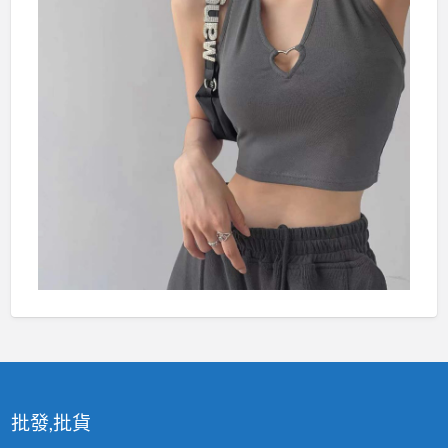
批發,批貨