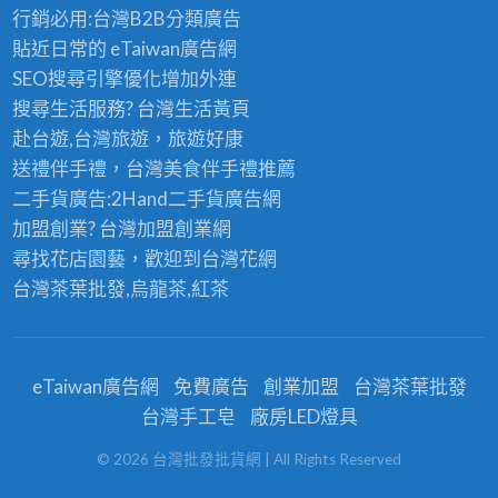
行銷必用:台灣B2B
分類廣告
貼近日常的
eTaiwan廣告網
SEO搜尋引擎優化
增加外連
搜尋生活服務? 台灣
生活黃頁
赴台遊,台灣旅遊
，旅遊好康
送禮伴手禮，台灣美食
伴手禮
推薦
二手貨廣告:2Hand
二手貨
廣告網
加盟創業? 台灣
加盟創業
網
尋找花店園藝，歡迎到
台灣花網
台灣茶葉批發
,烏龍茶,紅茶
eTaiwan廣告網
免費廣告
創業加盟
台灣茶葉批發
台灣手工皂
廠房LED燈具
©
2026
台灣批發批貨網
| All Rights Reserved