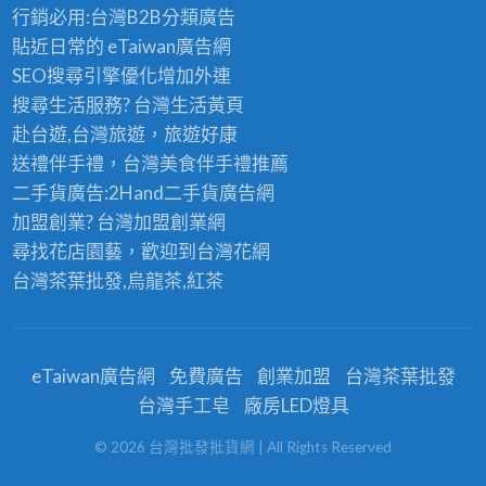
行銷必用:台灣B2B
分類廣告
貼近日常的
eTaiwan廣告網
SEO搜尋引擎優化
增加外連
搜尋生活服務? 台灣
生活黃頁
赴台遊,台灣旅遊
，旅遊好康
送禮伴手禮，台灣美食
伴手禮
推薦
二手貨廣告:2Hand
二手貨
廣告網
加盟創業? 台灣
加盟創業
網
尋找花店園藝，歡迎到
台灣花網
台灣茶葉批發
,烏龍茶,紅茶
eTaiwan廣告網
免費廣告
創業加盟
台灣茶葉批發
台灣手工皂
廠房LED燈具
©
2026
台灣批發批貨網
| All Rights Reserved