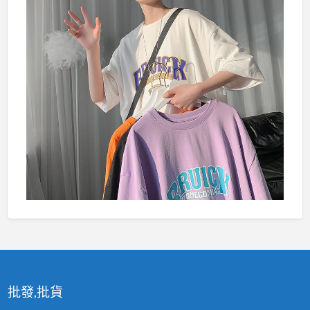
批發,批貨