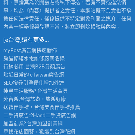
料，無論其為公開張貼或私下傳送，若有不實或違法情
事，均為『內容』提供者之責任，本網站概不負責也不承
擔任何法律責任，僅係提供不特定對象刊登之媒介。任何
內容一經舉報與發現不當，將立即刪除帳號與內容。
[e台灣]還有更多…
myPost廣告網
快速發佈
房屋修繕
水電維修廠商名錄
行銷必用:台灣B2B
分類廣告
貼近日常的
eTaiwan廣告網
SEO搜尋引擎優化
增加外連
搜尋生活服務? 台灣
生活黃頁
赴台遊,台灣旅遊
，旅遊好康
送禮伴手禮，台灣美食
伴手禮
推薦
二手貨廣告:2Hand
二手貨
廣告網
加盟創業? 台灣
加盟創業
網
尋找花店園藝，歡迎到
台灣花網