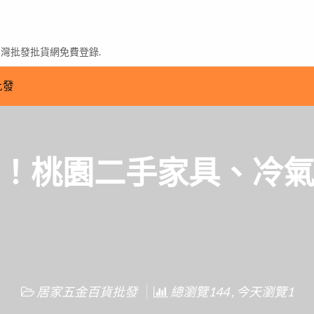
台灣批發批貨網免費登錄.
批發
！桃園二手家具、冷
居家五金百貨批發
總瀏覽144 , 今天瀏覽1