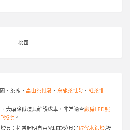
桃園
園、茶廠，
高山茶批發
、
烏龍茶批發
、
紅茶批
速，大幅降低燈具維護成本，非常適合
廠房LED照
ED照明
。
明燈具：拓普照明自由光LED燈具是
取代水銀燈
,複