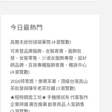
今日最熱門
高爾夫迷你球袋筆筒
(4 瀏覽數)
可來登品牌服飾 – 女裝寄賣、服飾批
發、女裝零售、少淑女服飾專營、設計
師品牌、百貨專櫃服飾寄賣、暢貨中心
(4 瀏覽數)
2026特等獎！樂菁茶業，頂級台灣高山
茶批發與陳年老茶珍藏
(3 瀏覽數)
★程時精造工坊★ 手機擦拭布 代客製作
企業辨識 廣告推廣 創意商品 人氣銷售
(3 瀏覽數)