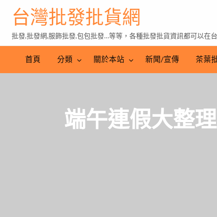
台灣批發批貨網
批發,批發網,服飾批發,包包批發…等等，各種批發批貨資訊都可以在
茶
葉
首頁
分類
關於本站
新聞/宣傳
茶葉
批
發
端午連假大整理