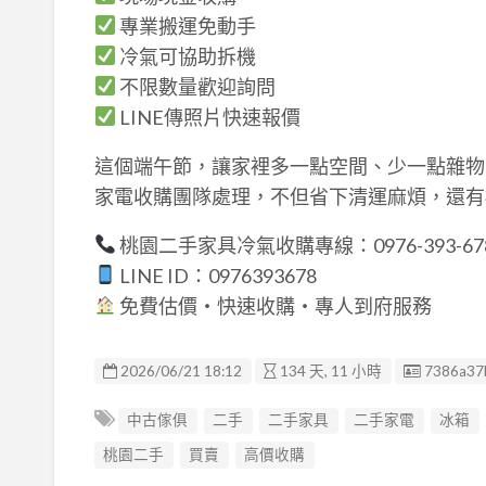
專業搬運免動手
冷氣可協助拆機
不限數量歡迎詢問
LINE傳照片快速報價
這個端午節，讓家裡多一點空間、少一點雜物
家電收購團隊處理，不但省下清運麻煩，還有
桃園二手家具冷氣收購專線：0976-393-67
LINE ID：0976393678
免費估價・快速收購・專人到府服務
廣告编號
2026/06/21 18:12
134 天, 11 小時
7386a37
中古傢俱
二手
二手家具
二手家電
冰箱
桃園二手
買賣
高價收購