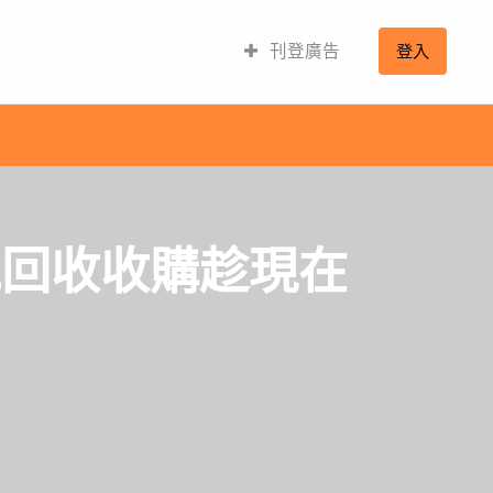
刊登廣告
登入
氣回收收購趁現在