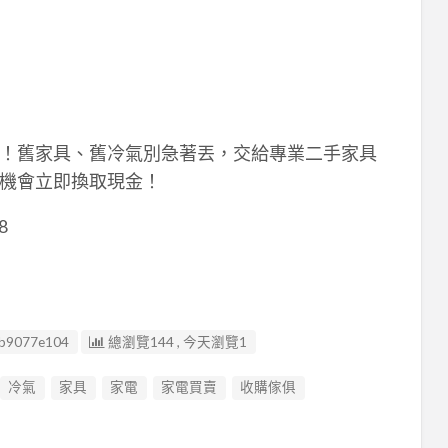
！舊家具、舊冷氣別急著丟，交給專業二手家具
機會立即換取現金！
8
b9077e104
總瀏覽144 , 今天瀏覽1
冷氣
家具
家電
家電買賣
收購傢俱