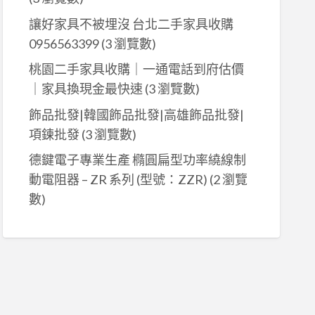
讓好家具不被埋沒 台北二手家具收購
0956563399
(3 瀏覽數)
桃園二手家具收購｜一通電話到府估價
｜家具換現金最快速
(3 瀏覽數)
飾品批發|韓國飾品批發|高雄飾品批發|
項鍊批發
(3 瀏覽數)
德鍵電子專業生產 橢圓扁型功率繞線制
動電阻器 – ZR 系列 (型號：ZZR)
(2 瀏覽
數)