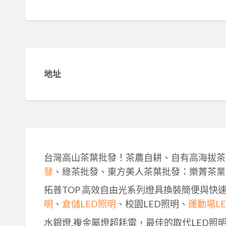
地址
台灣高山茶葉批發！茶農自耕、自有高海拔茶
發
、綠茶批發、東方美人茶葉批發：樂菁茶業
拓普TOP 高效自由光系列燈具換裝簡便與快
明
、
倉儲LED照明
、校園LED照明、
運動場L
水銀燈,複金屬燈超耗電，最佳的取代LED照