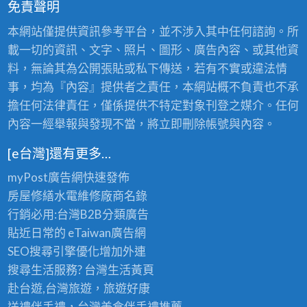
免責聲明
本網站僅提供資訊參考平台，並不涉入其中任何諮詢。所
載一切的資訊、文字、照片、圖形、廣告內容、或其他資
料，無論其為公開張貼或私下傳送，若有不實或違法情
事，均為『內容』提供者之責任，本網站概不負責也不承
擔任何法律責任，僅係提供不特定對象刊登之媒介。任何
內容一經舉報與發現不當，將立即刪除帳號與內容。
[e台灣]還有更多…
myPost廣告網
快速發佈
房屋修繕
水電維修廠商名錄
行銷必用:台灣B2B
分類廣告
貼近日常的
eTaiwan廣告網
SEO搜尋引擎優化
增加外連
搜尋生活服務? 台灣
生活黃頁
赴台遊,台灣旅遊
，旅遊好康
送禮伴手禮，台灣美食
伴手禮
推薦