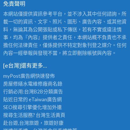
免責聲明
本網站僅提供資訊參考平台，並不涉入其中任何諮詢。所
載一切的資訊、文字、照片、圖形、廣告內容、或其他資
料，無論其為公開張貼或私下傳送，若有不實或違法情
事，均為『內容』提供者之責任，本網站概不負責也不承
擔任何法律責任，僅係提供不特定對象刊登之媒介。任何
內容一經舉報與發現不當，將立即刪除帳號與內容。
[e台灣]還有更多…
myPost廣告網
快速發佈
房屋修繕
水電維修廠商名錄
行銷必用:台灣B2B
分類廣告
貼近日常的
eTaiwan廣告網
SEO搜尋引擎優化
增加外連
搜尋生活服務? 台灣
生活黃頁
赴台遊,台灣旅遊
，旅遊好康