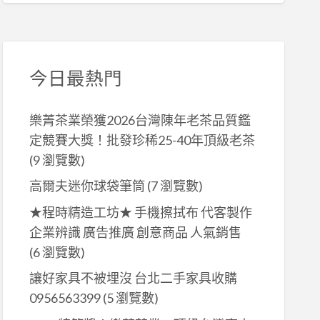
今日最熱門
樂菁茶業榮獲2026台灣陳年老茶品質鑑
定競賽大獎！批發珍稀25-40年頂級老茶
(9 瀏覽數)
高爾夫迷你球袋筆筒
(7 瀏覽數)
★程時精造工坊★ 手機擦拭布 代客製作
企業辨識 廣告推廣 創意商品 人氣銷售
(6 瀏覽數)
讓好家具不被埋沒 台北二手家具收購
0956563399
(5 瀏覽數)