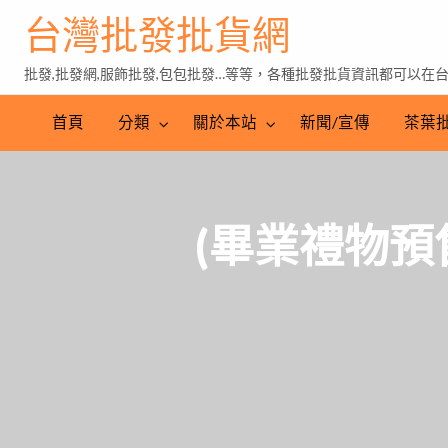
台灣批發批貨網
批發,批發網,服飾批發,包包批發…等等，各種批發批貨資訊都可以在
茶
葉
首頁
分類
關於本站
新聞/宣傳
茶葉
批
發
(畢業禮物預