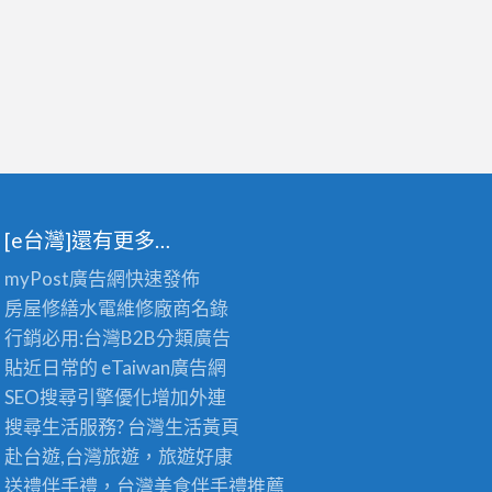
[e台灣]還有更多…
myPost廣告網
快速發佈
房屋修繕
水電維修廠商名錄
行銷必用:台灣B2B
分類廣告
貼近日常的
eTaiwan廣告網
SEO搜尋引擎優化
增加外連
搜尋生活服務? 台灣
生活黃頁
赴台遊,台灣旅遊
，旅遊好康
送禮伴手禮，台灣美食
伴手禮
推薦