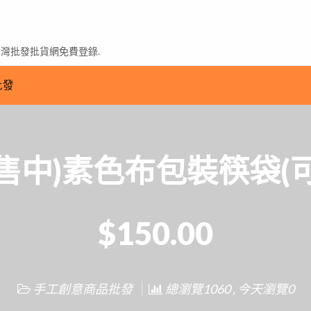
台灣批發批貨網免費登錄.
批發
售中)素色布包裝筷袋(
$150.00
手工創意商品批發
總瀏覽1060 , 今天瀏覽0