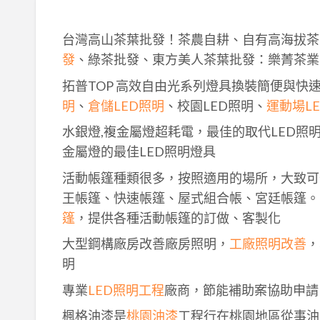
台灣高山茶葉批發！茶農自耕、自有高海拔茶
發
、綠茶批發、東方美人茶葉批發：樂菁茶業
拓普TOP 高效自由光系列燈具換裝簡便與快
明
、
倉儲LED照明
、校園LED照明、
運動場L
水銀燈,複金屬燈超耗電，最佳的取代LED照
金屬燈的最佳LED照明燈具
活動帳篷種類很多，按照適用的場所，大致可
王帳篷、快速帳篷、屋式組合帳、宮廷帳篷。
篷
，提供各種活動帳篷的訂做、客製化
大型鋼構廠房改善廠房照明，
工廠照明改善
，
明
專業
LED照明工程
廠商，節能補助案協助申請
楓格油漆是
桃園油漆
工程行在桃園地區從事油