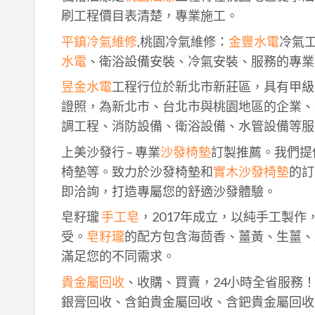
刷工程價目表清楚，專業施工。
平鎮冷氣維修
,桃園冷氣維修：
金豐水電
冷氣
水電
、衛浴設備安裝、冷氣安裝、服務的專業
昱金水電
工程行位於新北市新莊區，具有甲級
證照，為新北市、台北市與桃園地區的企業、
調工程、消防設備、衛浴設備、水管設備等服
上美沙發行 – 專業
沙發椅墊
訂製推薦。我們提
椅墊等。致力於沙發椅墊和
實木沙發椅墊
的訂
即洽詢，打造專屬您的舒適沙發體驗。
皂籽瓏
手工皂
，2017年成立，以純手工製
受。
皂籽瓏
的配方包含海茴香、薑黃、生薑、
滿足您的不同需求。
貴金屬回收
、收購、買賣，24小時全省服務
銀膏回收、含鉑貴金屬回收、含鈀貴金屬回收