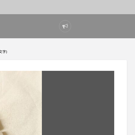
Report
problem
文字)