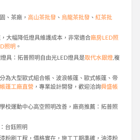
園、茶廠，
高山茶批發
、
烏龍茶批發
、
紅茶批
速，大幅降低燈具維護成本，非常適合
廠房LED照
ED照明
。
明燈具：拓普照明自由光LED燈具是
取代水銀燈
,複
分為大型歐式組合帳、波浪帳篷、歐式帳篷、帝
帳篷工廠直營
，專業設計開發，歡迎洽詢
舜盛帳
學校運動中心高空照明改善，廠商推薦：拓普照
：台鈺照明
漆粉刷工程，價格實在，施工工期準確，油漆粉