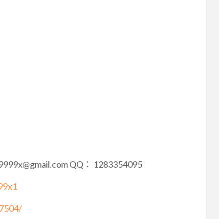
9999x@gmail.com QQ： 1283354095
99x1
17504/