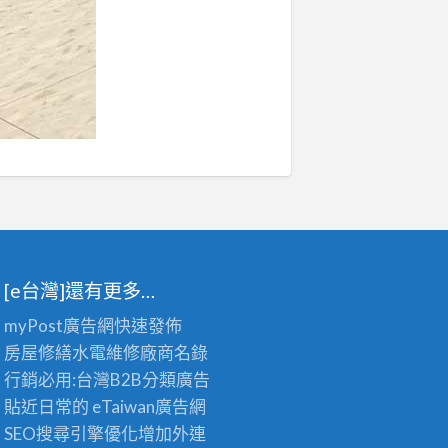
[e台灣]還有更多…
myPost廣告網
快速發佈
房屋修繕
水電維修廠商名錄
行銷必用:台灣B2B
分類廣告
貼近日常的
eTaiwan廣告網
SEO搜尋引擎優化
增加外連