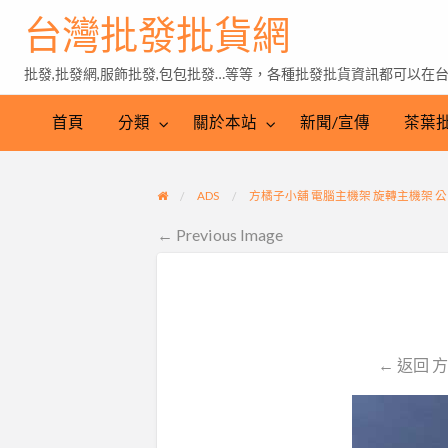
台灣批發批貨網
批發,批發網,服飾批發,包包批發…等等，各種批發批貨資訊都可以在
茶
葉
首頁
分類
關於本站
新聞/宣傳
茶葉
批
發
ADS
方橘子小舖 電腦主機架 旋轉主機架 公司貨
← Previous Image
← 返回 