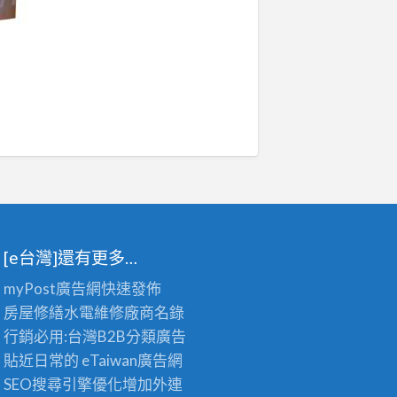
[e台灣]還有更多…
myPost廣告網
快速發佈
房屋修繕
水電維修廠商名錄
行銷必用:台灣B2B
分類廣告
貼近日常的
eTaiwan廣告網
SEO搜尋引擎優化
增加外連