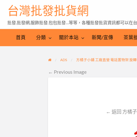
台灣批發批貨網
批發,批發網,服飾批發,包包批發…等等，各種批發批貨資訊都可以在
茶
葉
首頁
分類
關於本站
新聞/宣傳
茶葉
批
發
ADS
方橘子小舖 工廠直營 電話置物架 旋轉電話
← Previous Image
← 返回 方橘子