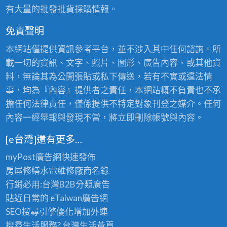
有大量的批發批貨採購情報。
免責聲明
本網站僅提供資訊參考平台，並不涉入其中任何諮詢。所
載一切的資訊、文字、照片、圖形、廣告內容、或其他資
料，無論其為公開張貼或私下傳送，若有不實或違法情
事，均為『內容』提供者之責任，本網站概不負責也不承
擔任何法律責任，僅係提供不特定對象刊登之媒介。任何
內容一經舉報與發現不當，將立即刪除帳號與內容。
[e台灣]還有更多…
myPost廣告網
快速發佈
房屋修繕
水電維修廠商名錄
行銷必用:台灣B2B
分類廣告
貼近日常的
eTaiwan廣告網
SEO搜尋引擎優化
增加外連
搜尋生活服務? 台灣
生活黃頁