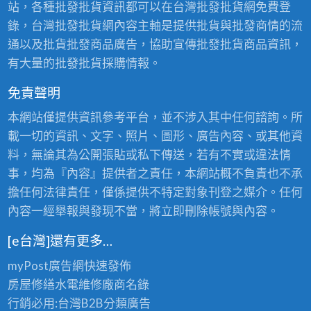
站，各種批發批貨資訊都可以在台灣批發批貨網免費登
錄，台灣批發批貨網內容主軸是提供批貨與批發商情的流
通以及批貨批發商品廣告，協助宣傳批發批貨商品資訊，
有大量的批發批貨採購情報。
免責聲明
本網站僅提供資訊參考平台，並不涉入其中任何諮詢。所
載一切的資訊、文字、照片、圖形、廣告內容、或其他資
料，無論其為公開張貼或私下傳送，若有不實或違法情
事，均為『內容』提供者之責任，本網站概不負責也不承
擔任何法律責任，僅係提供不特定對象刊登之媒介。任何
內容一經舉報與發現不當，將立即刪除帳號與內容。
[e台灣]還有更多…
myPost廣告網
快速發佈
房屋修繕
水電維修廠商名錄
行銷必用:台灣B2B
分類廣告