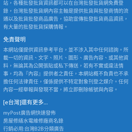
站，各種批發批貨資訊都可以在台灣批發批貨網免費登
錄，台灣批發批貨網內容主軸是提供批貨與批發商情的流
通以及批貨批發商品廣告，協助宣傳批發批貨商品資訊，
有大量的批發批貨採購情報。
免責聲明
本網站僅提供資訊參考平台，並不涉入其中任何諮詢。所
載一切的資訊、文字、照片、圖形、廣告內容、或其他資
料，無論其為公開張貼或私下傳送，若有不實或違法情
事，均為『內容』提供者之責任，本網站概不負責也不承
擔任何法律責任，僅係提供不特定對象刊登之媒介。任何
內容一經舉報與發現不當，將立即刪除帳號與內容。
[e台灣]還有更多…
myPost廣告網
快速發佈
房屋修繕
水電維修廠商名錄
行銷必用:台灣B2B
分類廣告