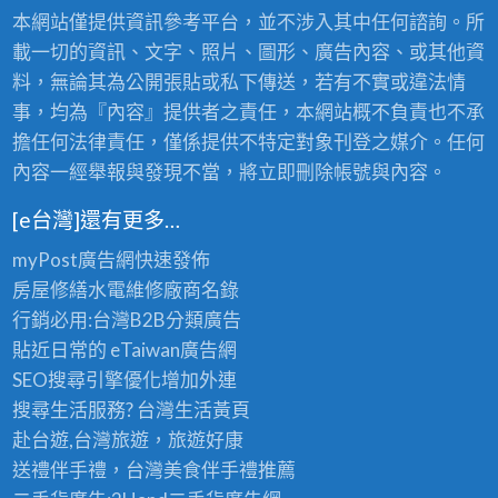
本網站僅提供資訊參考平台，並不涉入其中任何諮詢。所
載一切的資訊、文字、照片、圖形、廣告內容、或其他資
料，無論其為公開張貼或私下傳送，若有不實或違法情
事，均為『內容』提供者之責任，本網站概不負責也不承
擔任何法律責任，僅係提供不特定對象刊登之媒介。任何
內容一經舉報與發現不當，將立即刪除帳號與內容。
[e台灣]還有更多…
myPost廣告網
快速發佈
房屋修繕
水電維修廠商名錄
行銷必用:台灣B2B
分類廣告
貼近日常的
eTaiwan廣告網
SEO搜尋引擎優化
增加外連
搜尋生活服務? 台灣
生活黃頁
赴台遊,台灣旅遊
，旅遊好康
送禮伴手禮，台灣美食
伴手禮
推薦