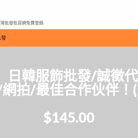
台灣批發批貨網免費登錄.
批發
日韓服飾批發/誠徵代理商 
/網拍/最佳合作伙伴！(
$145.00