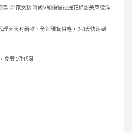
6韓版新款-鄰家女孩 時尚V領蝙蝠袖提花棉甜美束腰洋
代理天天有新款、全錧現貨供應，2-3天快速到
批，免費1件代發