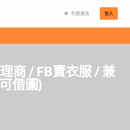
刊登廣告
登入
/ FB賣衣服 / 兼
可借圖)