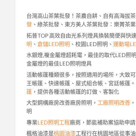
台灣高山茶葉批發！茶農自耕、自有高海拔茶
發
、綠茶批發、東方美人茶葉批發：樂菁茶業
拓普TOP 高效自由光系列燈具換裝簡便與快
明
、
倉儲LED照明
、校園LED照明、
運動場L
水銀燈,複金屬燈超耗電，最佳的取代LED照
金屬燈的最佳LED照明燈具
活動帳篷種類很多，按照適用的場所，大致可
王帳篷、快速帳篷、屋式組合帳、宮廷帳篷。
篷
，提供各種活動帳篷的訂做、客製化
大型鋼構廠房改善廠房照明，
工廠照明改善
，
明
專業
LED照明工程
廠商，節能補助案協助申請
楓格油漆是
桃園油漆
工程行在桃園地區從事油