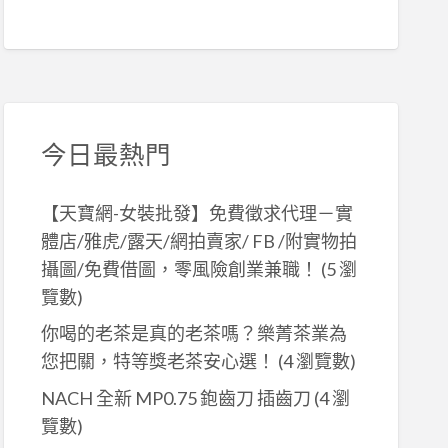
今日最熱門
【天寶網-女裝批發】免費徵求代理－實
體店/雅虎/露天/網拍賣家/ FB /附實物拍
攝圖/免費借圖，零風險創業兼職！
(5 瀏
覽數)
你喝的老茶是真的老茶嗎？樂菁茶業為
您把關，特等獎老茶安心選！
(4 瀏覽數)
NACH 全新 MP0.75 鉋齒刀 插齒刀
(4 瀏
覽數)