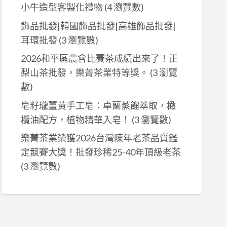
小牛造型客製化禮物
(4 瀏覽數)
飾品批發|韓國飾品批發|高雄飾品批發|
耳環批發
(3 瀏覽數)
2026和平區農會比賽茶成績出來了！正
圳女裝批發，廣州女裝批發.上海女裝批發，韓國女裝批發，國際品牌服
梨山茶批發，樂菁茶業特等獎。
(3 瀏覽
數)
皂籽瓏薑黃手工皂：卓蘭蒸餾萃取，橄
欖油配方，植物精華入皂！
(3 瀏覽數)
樂菁茶業榮獲2026台灣陳年老茶品質鑑
定競賽大獎！批發珍稀25-40年頂級老茶
(3 瀏覽數)