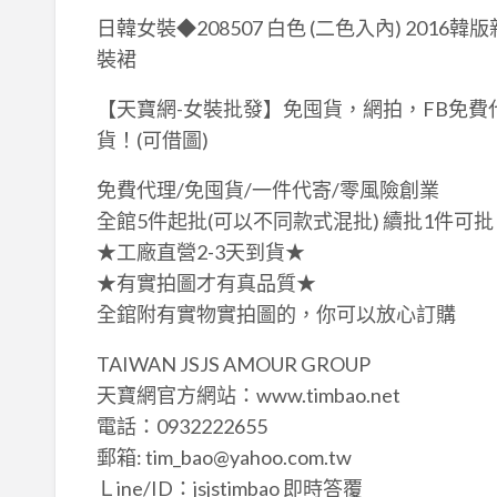
日韓女裝◆208507 白色 (二色入內) 201
裝裙
【天寶網-女裝批發】免囤貨，網拍，FB免費
貨！(可借圖)
免費代理/免囤貨/一件代寄/零風險創業
全館5件起批(可以不同款式混批) 續批1件可
★工廠直營2-3天到貨★
★有實拍圖才有真品質★
全錧附有實物實拍圖的，你可以放心訂購
TAIWAN JSJS AMOUR GROUP
天寶網官方網站：www.timbao.net
電話：0932222655
郵箱: tim_bao@yahoo.com.tw
Ｌine/ID：jsjstimbao 即時答覆