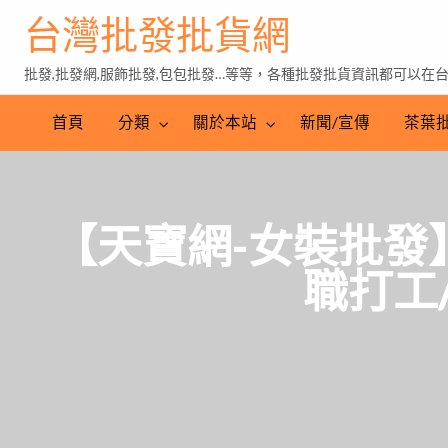
台灣批發批貨網
批發,批發網,服飾批發,包包批發…等等，各種批發批貨資訊都可以在
茶
葉
首頁
分類
關於本站
新聞/宣傳
茶葉
批
發
【天寶網-女裝批發】
職打工