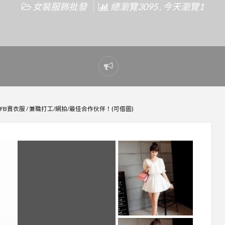
女裝服飾批發
總瀏覽3095 , 今天瀏覽1
Report
problem
FB賣衣服 / 兼職打工/網拍/最佳合作伙伴！(可借圖)