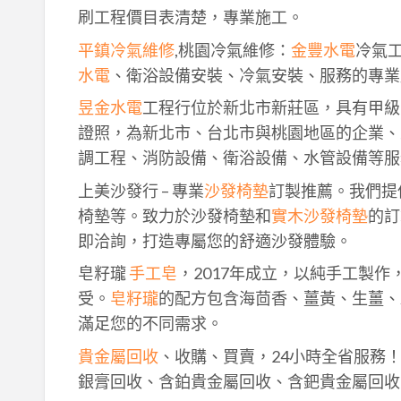
刷工程價目表清楚，專業施工。
平鎮冷氣維修
,桃園冷氣維修：
金豐水電
冷氣
水電
、衛浴設備安裝、冷氣安裝、服務的專業
昱金水電
工程行位於新北市新莊區，具有甲級
證照，為新北市、台北市與桃園地區的企業、
調工程、消防設備、衛浴設備、水管設備等服
上美沙發行 – 專業
沙發椅墊
訂製推薦。我們提
椅墊等。致力於沙發椅墊和
實木沙發椅墊
的訂
即洽詢，打造專屬您的舒適沙發體驗。
皂籽瓏
手工皂
，2017年成立，以純手工製
受。
皂籽瓏
的配方包含海茴香、薑黃、生薑、
滿足您的不同需求。
貴金屬回收
、收購、買賣，24小時全省服務
銀膏回收、含鉑貴金屬回收、含鈀貴金屬回收