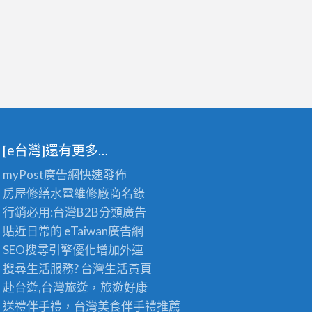
[e台灣]還有更多…
myPost廣告網
快速發佈
房屋修繕
水電維修廠商名錄
行銷必用:台灣B2B
分類廣告
貼近日常的
eTaiwan廣告網
SEO搜尋引擎優化
增加外連
搜尋生活服務? 台灣
生活黃頁
赴台遊,台灣旅遊
，旅遊好康
送禮伴手禮，台灣美食
伴手禮
推薦