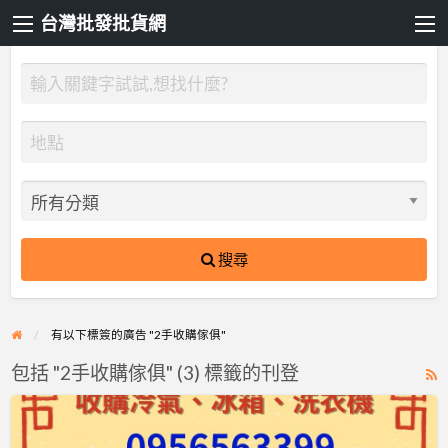
台灣批發批貨網
搜尋
有以下標簽的廣告 "2手收購傢俱"
包括 "2手收購傢俱" (3) 標籤的刊登
R
F
台
f
北