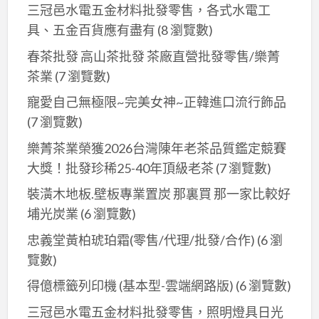
三冠邑水電五金材料批發零售，各式水電工
具、五金百貨應有盡有
(8 瀏覽數)
春茶批發 高山茶批發 茶廠直營批發零售/樂菁
茶業
(7 瀏覽數)
寵愛自己無極限~完美女神~正韓進口流行飾品
(7 瀏覽數)
樂菁茶業榮獲2026台灣陳年老茶品質鑑定競賽
大獎！批發珍稀25-40年頂級老茶
(7 瀏覽數)
裝潢木地板.壁板專業置炭 那裏買 那一家比較好
埔光炭業
(6 瀏覽數)
忠義堂黃柏琥珀霜(零售/代理/批發/合作)
(6 瀏
覽數)
得億標籤列印機 (基本型-雲端網路版)
(6 瀏覽數)
三冠邑水電五金材料批發零售，照明燈具日光