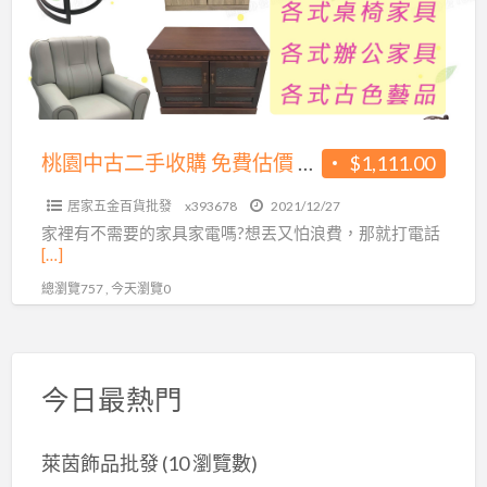
二
手
收
購
免
費
桃園中古二手收購 免費估價 到府收購 0976393678
$1,111.00
估
居家五金百貨批發
x393678
2021/12/27
價
家裡有不需要的家具家電嗎?想丟又怕浪費，那就打電話
到
[…]
府
總瀏覽757 , 今天瀏覽0
收
購
0976393678
今日最熱門
萊茵飾品批發
(10 瀏覽數)