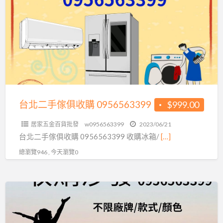
a
二
t
手
2
傢
俱
收
購
0956563399
台北二手傢俱收購 0956563399
$999.00
居家五金百貨批發
w0956563399
2023/06/21
台北二手傢俱收購 0956563399 收購冰箱/
[…]
總瀏覽946 , 今天瀏覽0
高
價
收