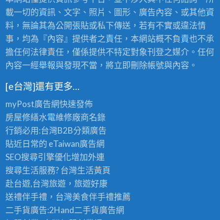
載一切的資訊、文字、照片、圖形、廣告內容、或其他資
料，無論其為公開張貼或私下傳送，若有不實或違法情
事，均為『內容』提供者之責任，本網站概不負責也不承
擔任何法律責任，僅係提供不特定對象刊登之媒介。任何
內容一經舉報與發現不當，將立即刪除帳號與內容。
[e台灣]還有更多…
myPost廣告網
快速發佈
房屋修繕
水電維修廠商名錄
行銷必用:台灣B2B
分類廣告
貼近日常的
eTaiwan廣告網
SEO搜尋引擎優化
增加外連
搜尋生活服務? 台灣
生活黃頁
赴台遊,台灣旅遊
，旅遊好康
送禮伴手禮，台灣美食
伴手禮
推薦
二手貨廣告:2Hand
二手貨
廣告網