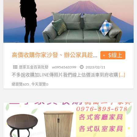
購
你
家
沙
發、
辦
公
高價收購你家沙發、辦公家具趁現在0956563399
$線上
家
居家五金百貨批發
w0956563399
2023/02/11
具
不多說收購加LINE傳照片我們線上估價派車到府收購
[…]
趁
總瀏覽635 , 今天瀏覽0
現
在
0956563399
桃
園
中
古