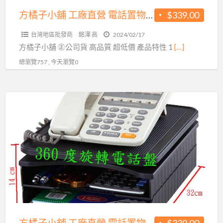
質
電
方橘子小舖 工廠直營 電話置物架 旋轉電話架 公司貨 高品質 超低價339元/個(CH-263)
$339.00
超
話
低
台灣地區批發商
銘澤 高
2024/02/17
置
價
方橘子小舖 ㊣公司貨 高品質 超低價 產品特性 1
[…]
物
339
總瀏覽757 , 今天瀏覽0
架
元/
旋
個
轉
方
(CH-
電
橘
263)
話
子
架
小
公
舖
司
工
貨
廠
高
直
品
營
質
電
方橘子小舖 工廠直營 電話置物架 旋轉電話架 公司貨 高品質 超低價339元/個(CH-263)
$339.00