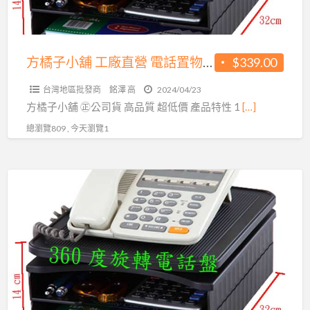
廠
高
直
品
營
質
電
方橘子小舖 工廠直營 電話置物架 旋轉電話架 公司貨 高品質 超低價339元/個(CH-263)
$339.00
超
話
低
台灣地區批發商
銘澤 高
2024/04/23
置
價
方橘子小舖 ㊣公司貨 高品質 超低價 產品特性 1
[…]
物
339
總瀏覽809 , 今天瀏覽1
架
元/
旋
個
轉
方
(CH-
電
橘
263)
話
子
架
小
公
舖
司
工
貨
廠
高
直