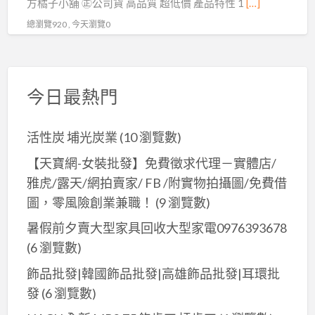
方橘子小舖 ㊣公司貨 高品質 超低價 產品特性 1
[…]
電
(CH-
總瀏覽920 , 今天瀏覽0
話
263)
架
旋
轉
今日最熱門
電
話
活性炭 埔光炭業
(10 瀏覽數)
架
高
【天寶網-女裝批發】免費徵求代理－實體店/
品
雅虎/露天/網拍賣家/ FB /附實物拍攝圖/免費借
質
圖，零風險創業兼職！
(9 瀏覽數)
批
暑假前夕賣大型家具回收大型家電0976393678
發
(6 瀏覽數)
零
飾品批發|韓國飾品批發|高雄飾品批發|耳環批
售
發
(6 瀏覽數)
299
元