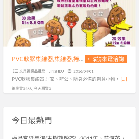
擦
集
拭
線
貼
器,
集
集
線
線
器
器,
等
捲
PVC軟膠集線器,集線器,捲線器,綁線器,電線收納,耳機線收納,USB線收納,集線收納器,捲線收納器,電線收納器,綁線收納器,繞線器
$請來電洽詢
線
文具禮贈品批發
JINSHEU
2016/04/01
器,
PVC軟膠集線器 居家、辦公、隨身必備的創意小物，
[…]
綁
總瀏覽3468 , 今天瀏覽0
線
器,
電
線
今日最熱門
收
納,
極品宮廷普洱(古樹熟散茶)~2011年，普洱茶，