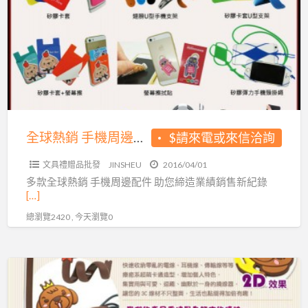
熱
銷
手
機
周
邊
配
件
全球熱銷 手機周邊配件 手機殼 矽膠卡套 螢幕擦拭貼 集線器 等
$請來電或來信洽詢
手
文具禮贈品批發
JINSHEU
2016/04/01
機
多款全球熱銷 手機周邊配件 助您締造業績銷售新紀錄
殼
[…]
矽
總瀏覽2420 , 今天瀏覽0
膠
卡
套
PVC
螢
軟
幕
膠