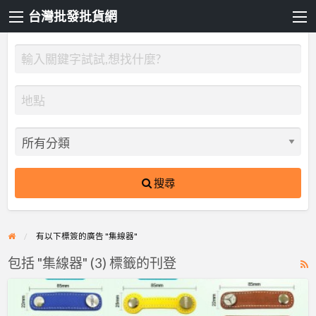
台灣批發批貨網
搜尋
有以下標簽的廣告 "集線器"
包括 "集線器" (3) 標籤的刊登
R
F
程
f
時