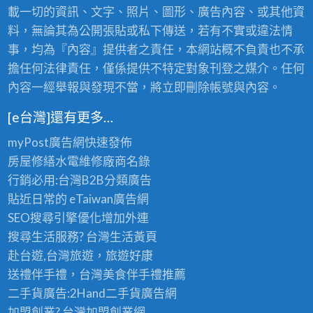
載一切的資訊、文字、照片、圖形、廣告內容、或其他資
料，無論其為公開張貼或私下傳送，若有不實或違法情
事，均為『內容』提供者之責任，本網站概不負責也不承
擔任何法律責任，僅係提供不特定對象刊登之媒介。任何
內容一經舉報與發現不當，將立即刪除帳號與內容。
[e台灣]還有更多…
myPost廣告網
快速發佈
房屋修繕
水電維修廠商名錄
行銷必用:台灣B2B
分類廣告
貼近日常的
eTaiwan廣告網
SEO搜尋引擎優化
增加外連
搜尋生活服務? 台灣
生活黃頁
赴台遊,台灣旅遊
，旅遊好康
送禮伴手禮，台灣美食
伴手禮
推薦
二手貨廣告:2Hand
二手貨
廣告網
加盟創業? 台灣
加盟創業
網