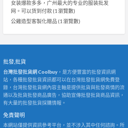
女装爆款多多，广州最大的专业的服装批发
器,
网。可以货到付款
(1 瀏覽數)
電
線
公雞造型客製化贈品
(1 瀏覽數)
收
納
器,
綁
線
批發,批貨
收
台灣批發批貨網 Coolbuy
，是方便豐富的批發資訊網
納
站，各種批發批貨資訊都可以在台灣批發批貨網免費登
器,
錄，台灣批發批貨網內容主軸是提供批貨與批發商情的流
繞
通以及批貨批發商品廣告，協助宣傳批發批貨商品資訊，
線
有大量的批發批貨採購情報。
器
免責聲明
本網站僅提供資訊參考平台，並不涉入其中任何諮詢。所