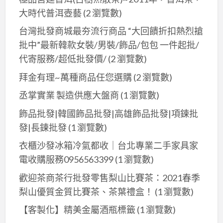
耳
大時代普洱壺藝
(2 瀏覽數)
機
線
台灣批發商城最夯流行商品 “大回饋折扣熱烈搶
收
批中”最新韓款女裝/男裝/飾品/包包 一件起批/
納,USB
代寄服務/超低批發價/
(2 瀏覽數)
線
拜金有理~萬種商品任您選購
(2 瀏覽數)
收
丞掌實業 製造供應大盤商
(1 瀏覽數)
納,
集
飾品批發|韓國飾品批發|高雄飾品批發|項鍊批
線
發|長鍊批發
(1 瀏覽數)
收
衣櫃沙發冰箱冷氣都收｜台北專業二手家具家
納
電收購服務0956563399
(1 瀏覽數)
器,
捲
歡迎茶商茶行批發零售梨山比賽茶：2021春季
線
梨山優質金質比賽茶、茶葉禮盒！
(1 瀏覽數)
收
【客製化】精美金屬酒瓶標籤
(1 瀏覽數)
納