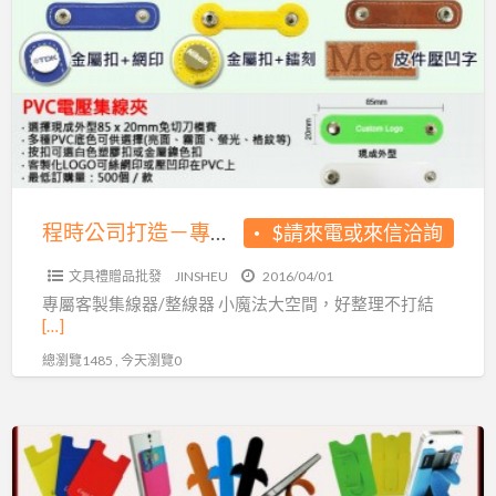
a
公
t
司
打
造
－
專
屬
客
程時公司打造－專屬客製集線器/整線器
$請來電或來信洽詢
製
文具禮贈品批發
JINSHEU
2016/04/01
集
專屬客製集線器/整線器 小魔法大空間，好整理不打結
線
[…]
器/
總瀏覽1485 , 今天瀏覽0
整
線
器
全
球