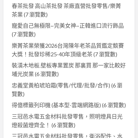
春茶批發 高山茶批發 茶廠直營批發零售/樂菁
茶業
(7 瀏覽數)
寵愛自己無極限~完美女神~正韓進口流行飾品
(7 瀏覽數)
樂菁茶業榮獲2026台灣陳年老茶品質鑑定競賽
大獎！批發珍稀25-40年頂級老茶
(7 瀏覽數)
裝潢木地板.壁板專業置炭 那裏買 那一家比較好
埔光炭業
(6 瀏覽數)
忠義堂黃柏琥珀霜(零售/代理/批發/合作)
(6 瀏
覽數)
得億標籤列印機 (基本型-雲端網路版)
(6 瀏覽數)
三冠邑水電五金材料批發零售，照明燈具日光
燈殺菌燈齊全！
(6 瀏覽數)
三冠邑水電五金材料批發零售，衛浴配件、水