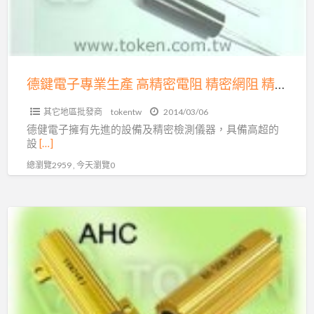
業
生
產
高
精
德鍵電子專業生產 高精密電阻 精密網阻 精密排阻
密
其它地區批發商
tokentw
2014/03/06
電
德健電子擁有先進的設備及精密檢測儀器，具備高超的
阻
設
[…]
精
總瀏覽2959 , 今天瀏覽0
密
網
阻
德
精
鍵
密
電
排
子
阻
專
業