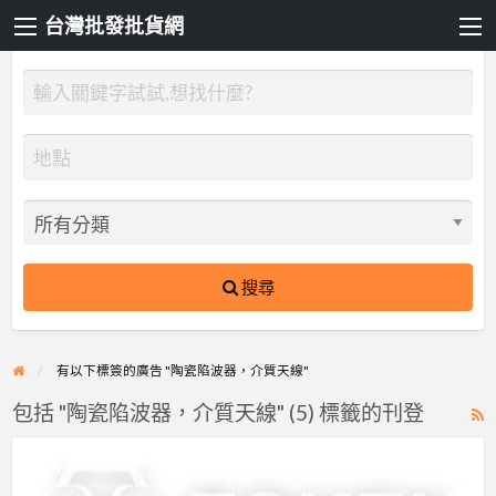
台灣批發批貨網
搜尋
有以下標簽的廣告 "陶瓷陷波器，介質天線"
包括 "陶瓷陷波器，介質天線" (5) 標籤的刊登
R
F
德
f
鍵