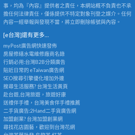
事，均為『內容』提供者之責任，本網站概不負責也不承
擔任何法律責任，僅係提供不特定對象刊登之媒介。任何
內容一經舉報與發現不當，將立即刪除帳號與內容。
[e台灣]還有更多…
myPost廣告網
快速發佈
房屋修繕
水電維修廠商名錄
行銷必用:台灣B2B
分類廣告
貼近日常的
eTaiwan廣告網
SEO搜尋引擎優化
增加外連
搜尋生活服務? 台灣
生活黃頁
赴台遊,台灣旅遊
，旅遊好康
送禮伴手禮，台灣美食
伴手禮
推薦
二手貨廣告:2Hand
二手貨
廣告網
加盟創業? 台灣
加盟創業
網
尋找花店園藝，歡迎到
台灣花網