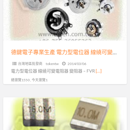
子
電
專
阻
業
器,
生
大
產
功
電
率
力
德鍵電子專業生產 電力型電位器 線繞可變電阻器 變阻器 – FVR 系列 (型號：FVR
電
型
阻
台灣地區批發商
tokentw
2014/03/06
電
器
電力型電位器 線繞可變電阻器 變阻器 – FVR
[…]
位
總瀏覽1550 , 今天瀏覽1
器
線
繞
德
可
鍵
變
電
電
子
阻