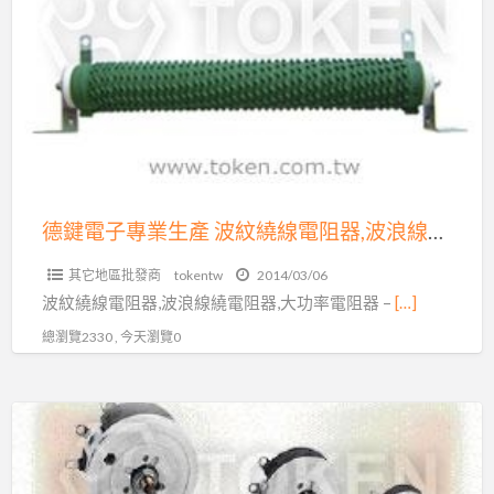
a
電
t
子
專
業
生
產
波
紋
德鍵電子專業生產 波紋繞線電阻器,波浪線繞電阻器,大功率電阻器
繞
其它地區批發商
tokentw
2014/03/06
線
波紋繞線電阻器,波浪線繞電阻器,大功率電阻器 –
[…]
電
總瀏覽2330 , 今天瀏覽0
阻
器,
波
德
浪
鍵
線
電
繞