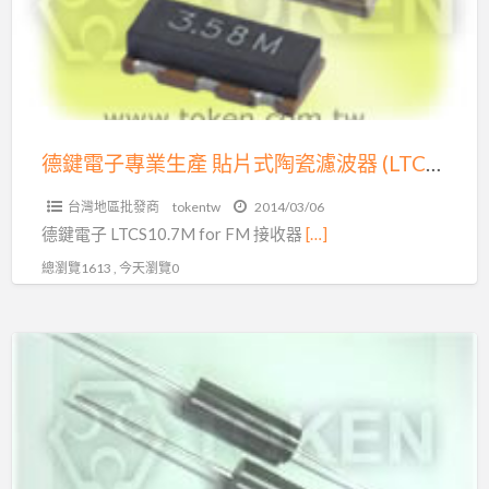
專
器
業
變
生
阻
產
器
貼
–
片
德鍵電子專業生產 貼片式陶瓷濾波器 (LTCS10.7M)
FVR
式
系
台灣地區批發商
tokentw
2014/03/06
陶
列
德鍵電子 LTCS10.7M for FM 接收器
[…]
瓷
(型
總瀏覽1613 , 今天瀏覽0
濾
號：
波
FVR
器
德
(LTCS10.7M)
鍵
電
子
專