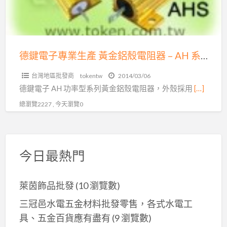
生
產
黃
金
德鍵電子專業生產 黃金鋁殼電阻器 – AH 系列
鋁
台灣地區批發商
tokentw
2014/03/06
殼
德鍵電子 AH 功率型系列黃金鋁殼電阻器，外殼採用
[…]
電
總瀏覽2227 , 今天瀏覽0
阻
器
–
AH
今日最熱門
系
列
萊茵飾品批發
(10 瀏覽數)
三冠邑水電五金材料批發零售，各式水電工
具、五金百貨應有盡有
(9 瀏覽數)