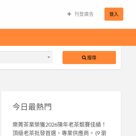
刊登廣告
登入
搜尋
S
ed
今日最熱門
樂菁茶業榮獲2026陳年老茶競賽佳績！
頂級老茶批發首選，專業供應商。
(9 瀏