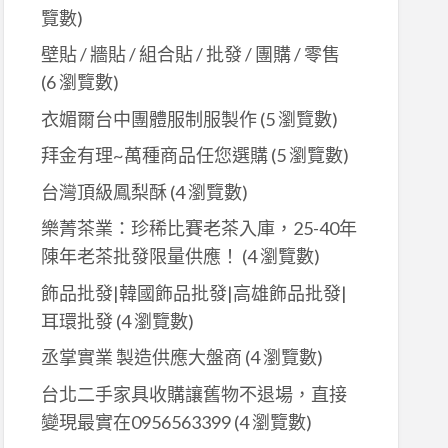
覽數)
壁貼 / 牆貼 / 組合貼 / 批發 / 團購 / 零售
(6 瀏覽數)
衣媚爾台中團體服制服製作
(5 瀏覽數)
拜金有理~萬種商品任您選購
(5 瀏覽數)
台灣頂級鳳梨酥
(4 瀏覽數)
樂菁茶業：珍稀比賽老茶入庫，25-40年
陳年老茶批發限量供應！
(4 瀏覽數)
飾品批發|韓國飾品批發|高雄飾品批發|
耳環批發
(4 瀏覽數)
丞掌實業 製造供應大盤商
(4 瀏覽數)
台北二手家具收購讓舊物不退場，直接
變現最實在0956563399
(4 瀏覽數)