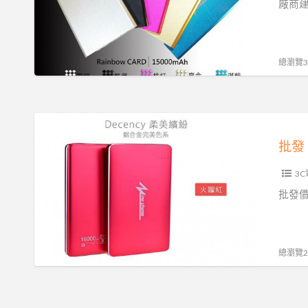
製
廠商建
BSMI
認
證
總瀏覽30
超
薄
15000mAh
批
大
發
容
台
量
3
灣
行
製
批發價
動
BSMI
電
認
源
證
總瀏覽28
實
超
用
薄
推
16000mAh