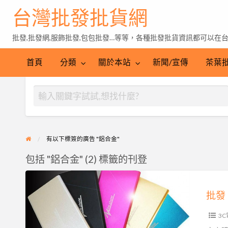
台灣批發批貨網
批發,批發網,服飾批發,包包批發…等等，各種批發批貨資訊都可以在
茶
葉
首頁
分類
關於本站
新聞/宣傳
茶葉
批
發
有以下標簽的廣告 "鋁合金"
包括 "鋁合金" (2) 標籤的刊登
批
發
台
3
灣