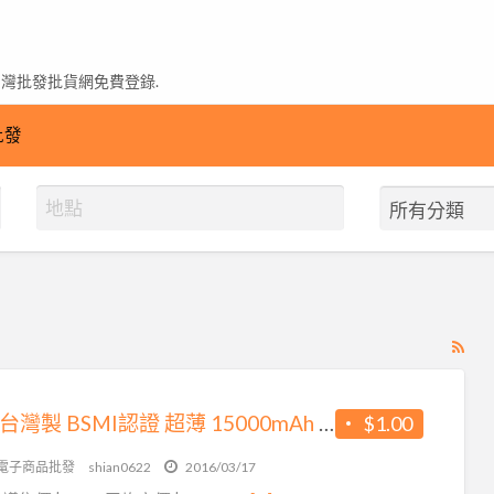
台灣批發批貨網免費登錄.
批發
RS
Fe
for
批發 台灣製 BSMI認證 超薄 15000mAh 大容量 行動電源 實用推薦款
$1.00
ad
tag
C電子商品批發
shian0622
2016/03/17
鋁