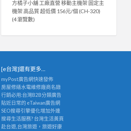
方橘子小舖 工廠直營 移動主機架 固定主
機架 高品質 超低價 156元/個 (CH-320)
(4 瀏覽數)
[e台灣]還有更多…
myPost廣告網
快速發佈
房屋修繕
水電維修廠商名錄
行銷必用:台灣B2B
分類廣告
貼近日常的
eTaiwan廣告網
SEO搜尋引擎優化
增加外連
搜尋生活服務? 台灣
生活黃頁
赴台遊,台灣旅遊
，旅遊好康