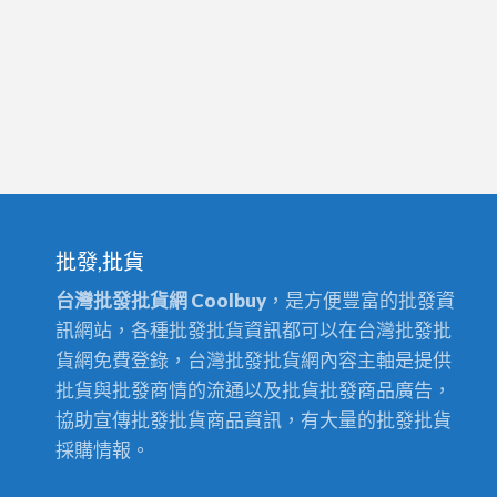
薦
大
款
容
量
行
動
電
源
雙
批發,批貨
USB
輸
台灣批發批貨網 Coolbuy
，是方便豐富的批發資
出
訊網站，各種批發批貨資訊都可以在台灣批發批
鋁
貨網免費登錄，台灣批發批貨網內容主軸是提供
合
批貨與批發商情的流通以及批貨批發商品廣告，
金
協助宣傳批發批貨商品資訊，有大量的批發批貨
採購情報。