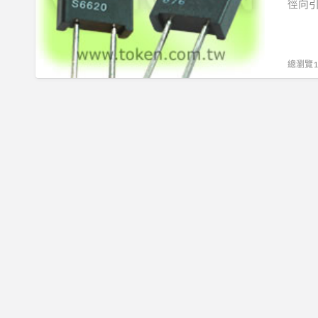
生
徑向引
產
徑
向
總瀏覽17
引
出
線
超
精
密
網
絡
電
阻
–
UPSC
系