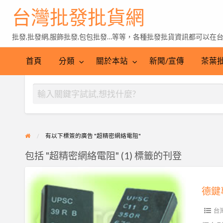
台灣批發批貨網
批發,批發網,服飾批發,包包批發…等等，各種批發批貨資訊都可以在
茶
葉
首頁
分類
關於本站
新聞/宣傳
茶葉
批
發
有以下標簽的廣告 "超精密網絡電阻"
包括 "超精密網絡電阻" (1) 標籤的刊登
德
鍵
專
台
業