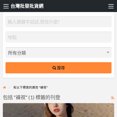
台灣批發批貨網
搜尋
有以下標簽的廣告 "褲衩"
包括 "褲衩" (1) 標籤的刊登
R
F
LAZO
f
日