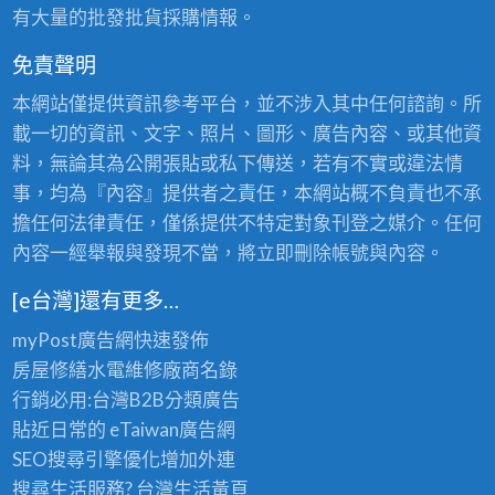
有大量的批發批貨採購情報。
免責聲明
本網站僅提供資訊參考平台，並不涉入其中任何諮詢。所
載一切的資訊、文字、照片、圖形、廣告內容、或其他資
料，無論其為公開張貼或私下傳送，若有不實或違法情
事，均為『內容』提供者之責任，本網站概不負責也不承
擔任何法律責任，僅係提供不特定對象刊登之媒介。任何
內容一經舉報與發現不當，將立即刪除帳號與內容。
[e台灣]還有更多…
myPost廣告網
快速發佈
房屋修繕
水電維修廠商名錄
行銷必用:台灣B2B
分類廣告
貼近日常的
eTaiwan廣告網
SEO搜尋引擎優化
增加外連
搜尋生活服務? 台灣
生活黃頁