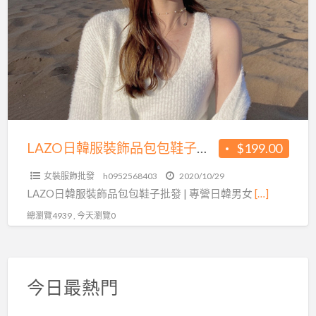
a
韓
t
服
裝
飾
品
包
包
鞋
LAZO日韓服裝飾品包包鞋子批發 | 專營日韓男女服裝飾品批發零售
$199.00
子
女裝服飾批發
h0952568403
2020/10/29
批
LAZO日韓服裝飾品包包鞋子批發 | 專營日韓男女
[…]
發
總瀏覽4939 , 今天瀏覽0
|
專
營
日
今日最熱門
韓
男