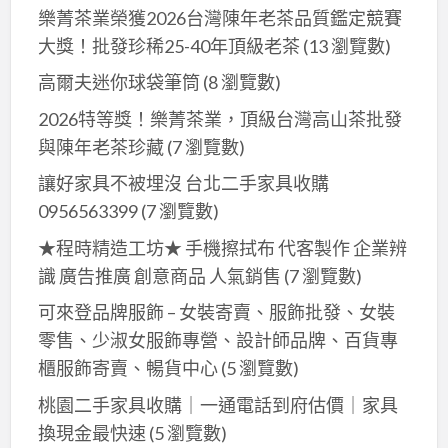
樂菁茶業榮獲2026台灣陳年老茶品質鑑定競賽
女
大獎！批發珍稀25-40年頂級老茶
(13 瀏覽數)
服
裝
高爾夫迷你球袋筆筒
(8 瀏覽數)
飾
2026特等獎！樂菁茶業，頂級台灣高山茶批發
品
與陳年老茶珍藏
(7 瀏覽數)
批
讓好家具不被埋沒 台北二手家具收購
發
0956563399
(7 瀏覽數)
零
售
★程時精造工坊★ 手機擦拭布 代客製作 企業辨
識 廣告推廣 創意商品 人氣銷售
(7 瀏覽數)
可來登品牌服飾 – 女裝寄賣、服飾批發、女裝
零售、少淑女服飾專營、設計師品牌、百貨專
櫃服飾寄賣、暢貨中心
(5 瀏覽數)
桃園二手家具收購｜一通電話到府估價｜家具
換現金最快速
(5 瀏覽數)