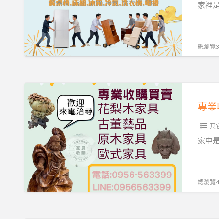
上
到
家裡
估
冰
價
箱
快
洗
總瀏覽34
速
衣
又
機，
方
台
專
便
北
業
0956563399
專
收
業
其
購
收
花
家中
購
梨
快
木
速
與
總瀏覽48
又
歐
安
式
心