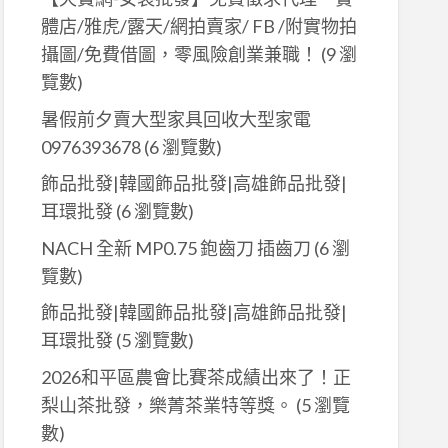
體店/雅虎/露天/網拍賣家/ FB /附實物拍
攝圖/免費借圖，零風險創業兼職！
(9 瀏
覽數)
暑假前夕賣大型家具回收大型家電
0976393678
(6 瀏覽數)
飾品批發|韓國飾品批發|高雄飾品批發|
耳環批發
(6 瀏覽數)
NACH 全新 MP0.75 鉋齒刀 插齒刀
(6 瀏
覽數)
飾品批發|韓國飾品批發|高雄飾品批發|
耳環批發
(5 瀏覽數)
2026和平區農會比賽茶成績出來了！正
梨山茶批發，樂菁茶業特等獎。
(5 瀏覽
數)