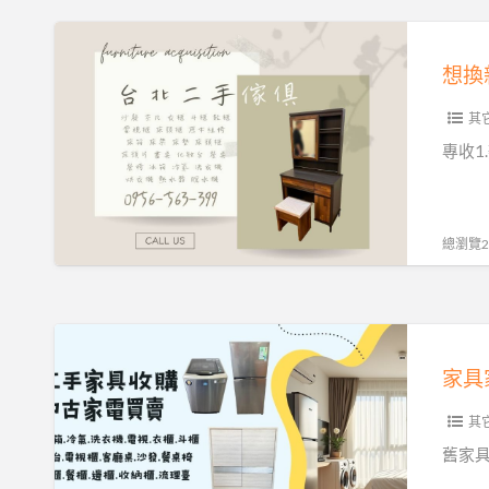
們，
想
回
換
收
新？
也
其
先
能
把
專收1
很
舊
有
的
價
交
總瀏覽25
值
給
0956563399
我
們，
家
回
具
收
家
也
其
電
能
想
舊家具
很
賣？