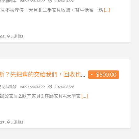
要小額創業
w0956563399
2026/04/26
誕
家具不被埋沒｜大台北二手家具收購，替生活留一點
[…]
節
優
惠
6 , 今天瀏覽3
想換新？先把舊的交給我們，回收也能很有價值0956563399
$500.00
它商品批發
w0956563399
2026/03/28
.辦公家具2.臥室家具3.客廳家具4.大型家
[…]
7 , 今天瀏覽3