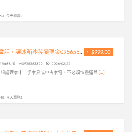
3 , 今天瀏覽2
一通電話，讓冰箱沙發變現金0956563399
$999.00
它商品批發
w0956563399
2026/02/25
北想處理家中二手家具或中古家電，不必煩惱搬運與
[…]
8 , 今天瀏覽2