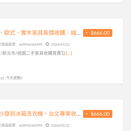
原木、歐式、實木家具高價收購｜線上估價快速又方便0956563399
$666.00
它商品批發
w0956563399
2026/01/22
/新北市/桃園二手家具收購買賣ᾯ
[…]
2 , 今天瀏覽0
衣櫃沙發到冰箱洗衣機，台北專業收購快速又安心0956563399
$666.00
它商品批發
w0956563399
2026/01/12