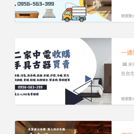
有
快
價
速
總瀏覽29
值
估
0956563399
價
專
一
人
通
收
電
購
其
話，
0956563399
讓
在台
冰
箱
沙
總瀏覽34
發
變
現
搬
金
家、