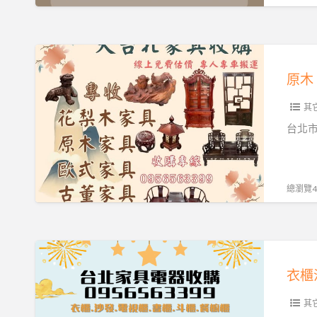
購
二
首
手
選
家
原
0956563399
具
木、
收
歐
購
其
式、
首
實
台北市
選
木
0956563399
家
具
總瀏覽41
高
價
收
衣
購
櫃
｜
沙
線
其
發