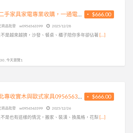
台北二手家具家電專業收購，一通電話輕鬆清空空間0956563399
$666.00
它商品批發
w0956563399
2025/12/28
是不是越來越擠，沙發、餐桌、櫃子陪你多年卻佔著
[…]
0 , 今天瀏覽1
大台北專收實木與歐式家具0956563399
$666.00
它商品批發
w0956563399
2025/12/26
是不是也有這樣的情況，搬家、裝潢、換風格，花梨
[…]