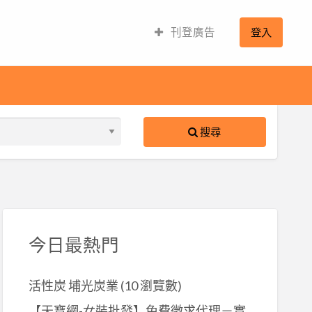
刊登廣告
登入
搜尋
S
ed
今日最熱門
活性炭 埔光炭業
(10 瀏覽數)
【天寶網-女裝批發】免費徵求代理－實