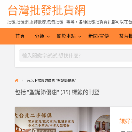
台灣批發批貨網
批發,批發網,服飾批發,包包批發…等等，各種批發批貨資訊都可以在
茶
葉
首頁
分類
關於本站
新聞/宣傳
茶葉
批
發
有以下標簽的廣告 "聖誕節優惠"
包括 "聖誕節優惠" (35) 標籤的刊登
讓
好
家