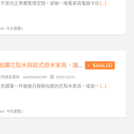
是不是也正準備整理空間，卻被一堆舊家具電器卡住
[…]
9 , 今天瀏覽0
專業收購花梨木與歐式原木家具，讓老件重回價值舞台0956563399
$666.00
它地區批發商
w0956563399
2025/12/31
是否藏著一件被歲月靜靜包漿的花梨木家具，或是一
[…]
4 , 今天瀏覽1