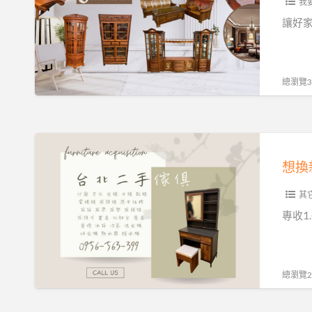
我
具
不
讓好
被
埋
沒
總瀏覽30
台
北
二
想
手
換
家
新？
具
其
先
收
把
專收1
購
舊
0956563399
的
交
總瀏覽25
給
我