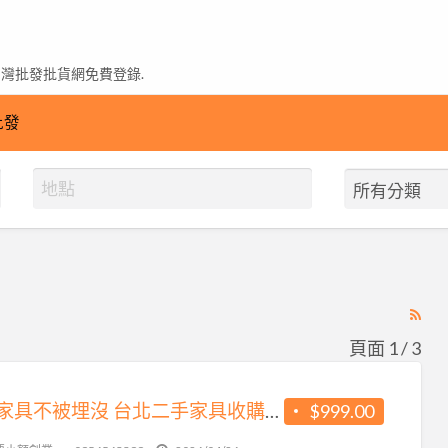
台灣批發批貨網免費登錄.
批發
RS
Fe
頁面 1 / 3
for
ad
讓好家具不被埋沒 台北二手家具收購0956563399
$999.00
tag
聖