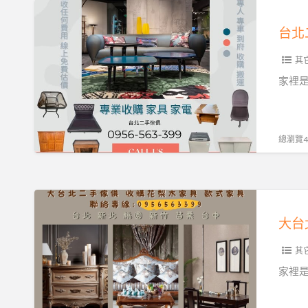
原
台
0956563399
木
北
家
二
具，
其
手
讓
家
家裡
老
具
件
家
重
電
總瀏覽43
回
專
價
業
值
收
大
舞
購，
台
台
一
北
0956563399
通
其
專
電
收
家裡
話
實
輕