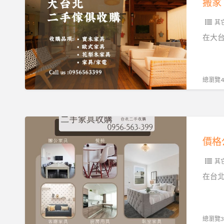
0956563399
換
其
新、
裝
在大
潢
前
整
總瀏覽43
理
｜
大
價
台
格
北
公
二
其
道、
手
流
在台
傢
程
俱
簡
收
單、
總瀏覽35