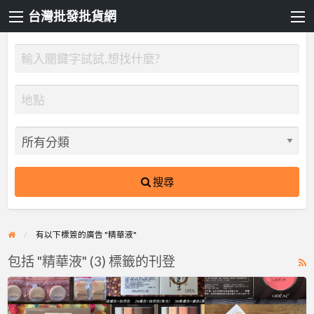
台灣批發批貨網
搜尋
有以下標簽的廣告 "精華液"
包括 "精華液" (3) 標籤的刊登
R
F
米
f
豆