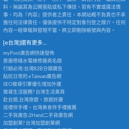
料，無論其為公開張貼或私下傳送，若有不實或違法情
事，均為『內容』提供者之責任，本網站概不負責也不承
擔任何法律責任，僅係提供不特定對象刊登之媒介。任何
內容一經舉報與發現不當，將立即刪除帳號與內容。
[e台灣]還有更多…
myPost廣告網
快速發佈
房屋修繕
水電維修廠商名錄
行銷必用:台灣B2B
分類廣告
貼近日常的
eTaiwan廣告網
SEO搜尋引擎優化
增加外連
搜尋生活服務? 台灣
生活黃頁
赴台遊,台灣旅遊
，旅遊好康
送禮伴手禮，台灣美食
伴手禮
推薦
二手貨廣告:2Hand
二手貨
廣告網
加盟創業? 台灣
加盟創業
網