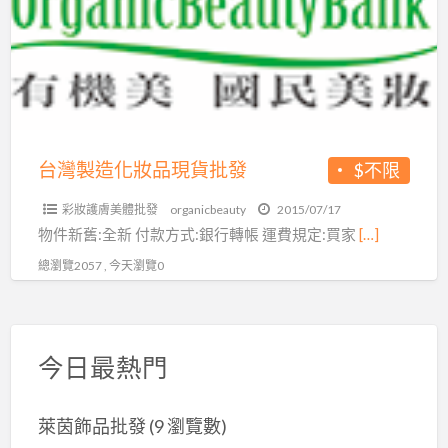
化
妝
品
現
貨
批
台灣製造化妝品現貨批發
$不限
發
彩妝護膚美體批發
organicbeauty
2015/07/17
物件新舊:全新 付款方式:銀行轉帳 運費規定:買家
[…]
總瀏覽2057 , 今天瀏覽0
今日最熱門
萊茵飾品批發
(9 瀏覽數)