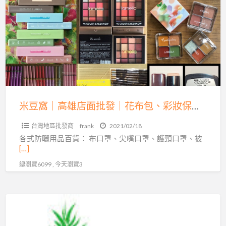
a
窩
t
｜
高
雄
店
面
批
發
米豆窩｜高雄店面批發｜花布包、彩妝保養品、雜貨內詳
｜
台灣地區批發商
frank
2021/02/18
花
各式防曬用品百貨： 布口罩、尖嘴口罩、護頸口罩、披
布
[…]
包、
總瀏覽6099 , 今天瀏覽3
彩
妝
保
台
養
灣
品、