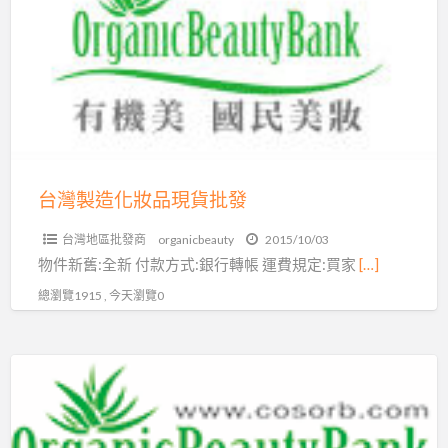
製
雜
造
貨
化
內
妝
詳
品
現
貨
批
台灣製造化妝品現貨批發
發
台灣地區批發商
organicbeauty
2015/10/03
物件新舊:全新 付款方式:銀行轉帳 運費規定:買家
[…]
總瀏覽1915 , 今天瀏覽0
台
灣
製
造