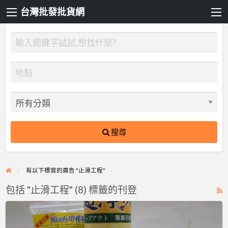
台灣批發批貨網
搜尋
有以下標簽的廣告 "止滑工程"
包括 "止滑工程" (8) 標籤的刊登
R
F
止
f
滑、