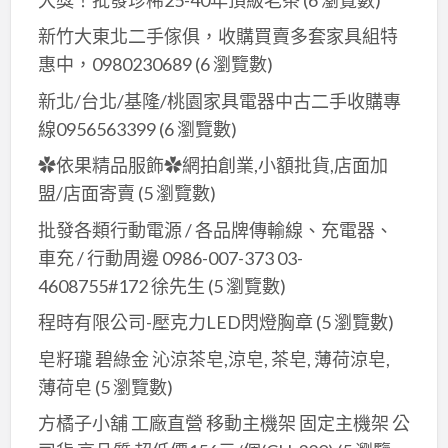
公
新竹大東北二手傢俱，收購買賣多套家具組特
司
惠中，0980230689
(6 瀏覽數)
04-
新北/台北/基隆/桃園家具電器中古二手收購專
7569638
線0956563399
(6 瀏覽數)
✿依果精品服飾✿網拍創業,小額批貨,店面加
盟/店面寄賣
(5 瀏覽數)
批發各類行動電源 / 各品牌傳輸線、充電器、
車充 / 行動周邊 0986-007-373 03-
4608755#172 徐先生
(5 瀏覽數)
程時有限公司-壓克力LED閃燈胸章
(5 瀏覽數)
皂籽瓏 碧綠金 沁涼茶皂,涼皂, 茶皂, 薄荷涼皂,
薄荷皂
(5 瀏覽數)
方橘子小舖 工廠直營 移動主機架 固定主機架 公