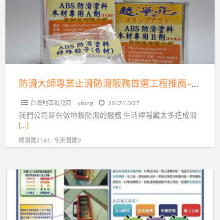
為
專
你
業
服
止
務
滑
防
滑
防滑大師專業止滑防滑服務首選工程推薦–一慶科技有限公司
服
台灣地區批發商
yiking
2017/10/27
務
我們公司是在做地板防滑的服務 生活裡隱藏太多造成滑
首
[…]
選
總瀏覽2161 , 今天瀏覽0
工
程
推
地
薦
板
–
遇
一
水