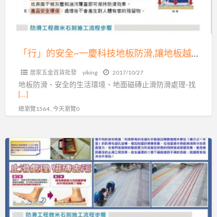
慶
科
技
地
「行」的安全~一慶科技地板防滑,讓地板越濕越不滑!!服務專線：04-7569638
板
居家五金百貨批發
yiking
2017/10/27
防
地板防滑、安全的生活環境、地面磁磚止滑防滑處理-找
滑,
[…]
讓
總瀏覽1564 , 今天瀏覽0
地
板
越
專
濕
業
越
止
不
滑
滑!!
服
服
務