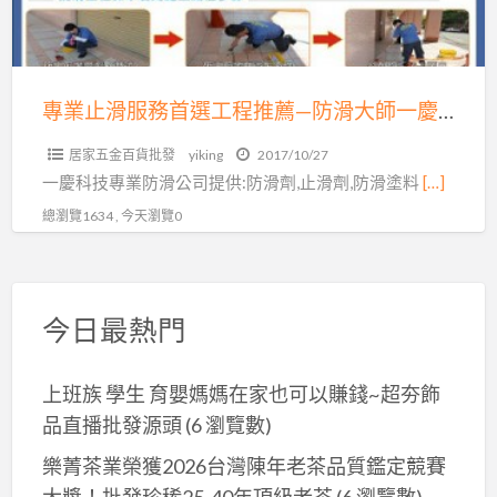
務
首
專
選
線：
工
04-
程
專業止滑服務首選工程推薦—防滑大師一慶科技有限公司04-7569638
7569638
推
居家五金百貨批發
yiking
2017/10/27
薦
一慶科技專業防滑公司提供:防滑劑,止滑劑,防滑塗料
[…]
—
總瀏覽1634 , 今天瀏覽0
防
滑
大
師
今日最熱門
一
慶
上班族 學生 育嬰媽媽在家也可以賺錢~超夯飾
科
品直播批發源頭
(6 瀏覽數)
技
有
樂菁茶業榮獲2026台灣陳年老茶品質鑑定競賽
限
大獎！批發珍稀25-40年頂級老茶
(6 瀏覽數)