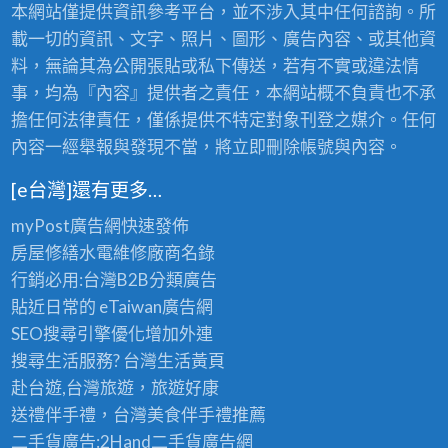
本網站僅提供資訊參考平台，並不涉入其中任何諮詢。所
載一切的資訊、文字、照片、圖形、廣告內容、或其他資
料，無論其為公開張貼或私下傳送，若有不實或違法情
事，均為『內容』提供者之責任，本網站概不負責也不承
擔任何法律責任，僅係提供不特定對象刊登之媒介。任何
內容一經舉報與發現不當，將立即刪除帳號與內容。
[e台灣]還有更多…
myPost廣告網
快速發佈
房屋修繕
水電維修廠商名錄
行銷必用:台灣B2B
分類廣告
貼近日常的
eTaiwan廣告網
SEO搜尋引擎優化
增加外連
搜尋生活服務? 台灣
生活黃頁
赴台遊,台灣旅遊
，旅遊好康
送禮伴手禮，台灣美食
伴手禮
推薦
二手貨廣告:2Hand
二手貨
廣告網