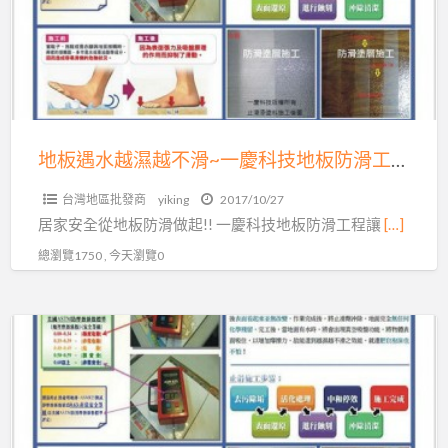
慶
越
科
濕
技
越
有
不
限
滑
公
~
地板遇水越濕越不滑~一慶科技地板防滑工程公司04-7569638
司
一
台灣地區批發商
yiking
2017/10/27
慶
居家安全從地板防滑做起!! 一慶科技地板防滑工程讓
[…]
科
總瀏覽1750 , 今天瀏覽0
技
地
板
石
防
英
滑
磚
工
防
程
滑,