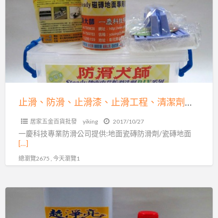
a
防
t
滑、
止
滑
漆、
止
滑
工
止滑、防滑、止滑漆、止滑工程、清潔劑、污垢、你有石材的問題嗎？交給一慶科技有限公司來為你服務
程、
居家五金百貨批發
yiking
2017/10/27
清
一慶科技專業防滑公司提供:地面瓷磚防滑劑/瓷磚地面
潔
[…]
劑、
總瀏覽2675 , 今天瀏覽1
污
垢、
你
防
有
滑
石