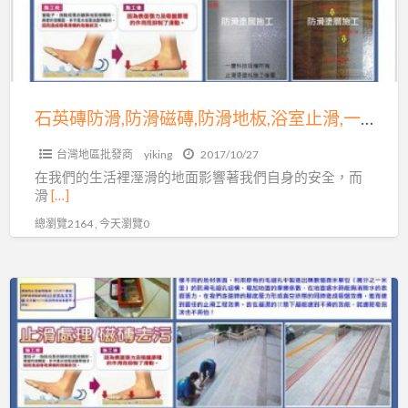
公
防
司
滑
04-
磁
7569638
磚,
防
石英磚防滑,防滑磁磚,防滑地板,浴室止滑,一慶科技地板防滑施工! 服務專線04-7569638
滑
台灣地區批發商
yiking
2017/10/27
地
在我們的生活裡溼滑的地面影響著我們自身的安全，而
板,
滑
[…]
浴
總瀏覽2164 , 今天瀏覽0
室
止
滑,
滑
一
倒
慶
事
科
件
技
頻
地