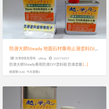
大
材
師
的
Steady
問
地
題
面
嗎？
石
交
材
給
專
防滑大師Steady 地面石材專用止滑塗料DIY組04-7569638
一
用
慶
台灣地區批發商
yiking
2017/10/27
止
防滑大師Steady專用防滑DIY塗料組 防滑塗層
[…]
科
滑
技
總瀏覽1540 , 今天瀏覽0
塗
有
料
限
DIY
防
公
組
滑
司
04-
大
來
7569638
師