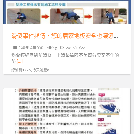
傳，
板
您
防
的
滑
居
施
家
滑倒事件頻傳，您的居家地板安全也讓您擔憂嗎?047569638
工!
地
服
台灣地區批發商
yiking
2017/10/27
板
您曾經經歷過防滑條，止滑墊這既不美觀效果又不佳的
務
安
防
[…]
專
全
總瀏覽1796 , 今天瀏覽0
線
也
04-
讓
7569638
您
「行」
擔
的
憂
安
嗎?
全
047569638
~
一