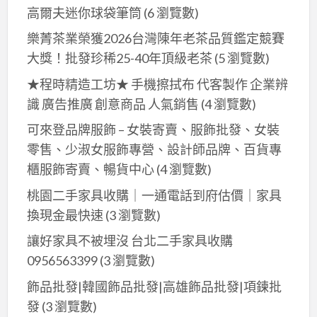
高爾夫迷你球袋筆筒
(6 瀏覽數)
女
服
樂菁茶業榮獲2026台灣陳年老茶品質鑑定競賽
裝
大獎！批發珍稀25-40年頂級老茶
(5 瀏覽數)
飾
★程時精造工坊★ 手機擦拭布 代客製作 企業辨
品
識 廣告推廣 創意商品 人氣銷售
(4 瀏覽數)
批
可來登品牌服飾 – 女裝寄賣、服飾批發、女裝
發
零售、少淑女服飾專營、設計師品牌、百貨專
零
櫃服飾寄賣、暢貨中心
(4 瀏覽數)
售
桃園二手家具收購｜一通電話到府估價｜家具
換現金最快速
(3 瀏覽數)
讓好家具不被埋沒 台北二手家具收購
0956563399
(3 瀏覽數)
飾品批發|韓國飾品批發|高雄飾品批發|項鍊批
發
(3 瀏覽數)