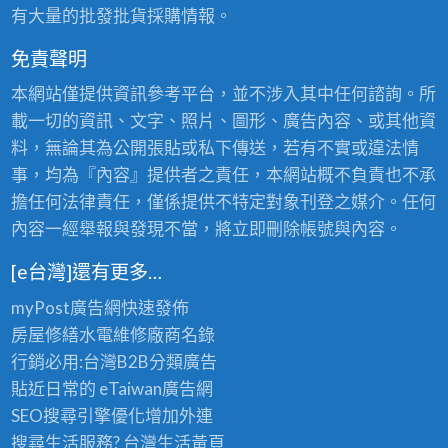
有大量的批發批貨採購情報。
免責聲明
本網站僅提供資訊參考平台，並不涉入其中任何諮詢。所
載一切的資訊、文字、照片、圖形、廣告內容、或其他資
料，無論其為公開張貼或私下傳送，若有不實或違法情
事，均為『內容』提供者之責任，本網站概不負責也不承
擔任何法律責任，僅係提供不特定對象刊登之媒介。任何
內容一經舉報與發現不當，將立即刪除帳號與內容。
[e台灣]還有更多…
myPost廣告網
快速發佈
房屋修繕
水電維修廠商名錄
行銷必用:台灣B2B
分類廣告
貼近日常的
eTaiwan廣告網
SEO搜尋引擎優化
增加外連
搜尋生活服務? 台灣
生活黃頁