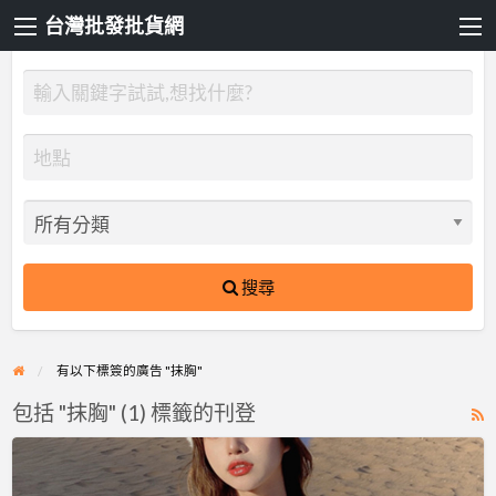
台灣批發批貨網
搜尋
有以下標簽的廣告 "抹胸"
包括 "抹胸" (1) 標籤的刊登
R
F
LAZO
f
日