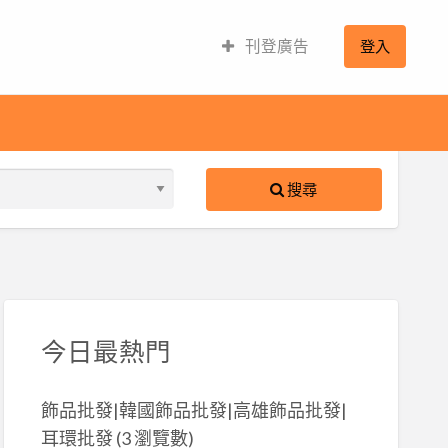
刊登廣告
登入
搜尋
S
ed
今日最熱門
飾品批發|韓國飾品批發|高雄飾品批發|
耳環批發
(3 瀏覽數)