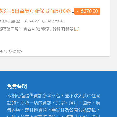
韓國製造~5日童顏真液保濕面膜(珍蔘面膜 / 雪蓮花面膜)
$370.00
妝護膚美體批發
nicole9630
2015/07/21
顏真液面膜(一盒四片入) 種類：珍蔘(紅蔘萃
[…]
11 , 今天瀏覽0
免責聲明
本網站僅提供資訊參考平台，並不涉入其中任何
諮詢。所載一切的資訊、文字、照片、圖形、廣
告內容、或其他資料，無論其為公開張貼或私下
傳送，若有不實或違法情事，均為『內容』提供