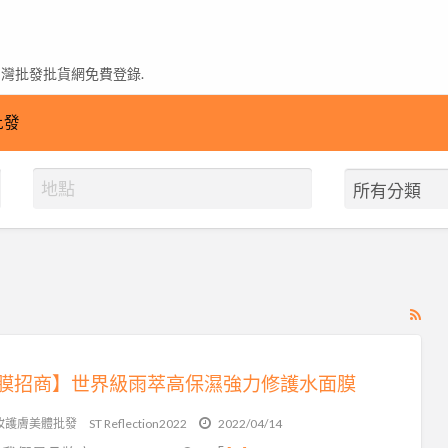
台灣批發批貨網免費登錄.
批發
RS
Fe
for
膜招商】世界級雨萃高保濕強力修護水面膜
ad
tag
妝護膚美體批發
ST Reflection2022
2022/04/14
抗