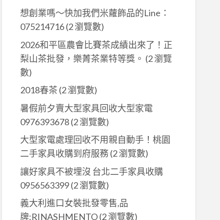
想創業嗎～快加我們米蘿飾品的Line：
075214716
(2 瀏覽數)
2026和平區農會比賽茶成績出來了！正
梨山茶批發，樂菁茶業特等獎。
(2 瀏覽
數)
2018春茶
(2 瀏覽數)
暑假前夕賣大型家具回收大型家電
0976393678
(2 瀏覽數)
大型家電處理回收不用親自動手！桃園
二手家具收購到府服務
(2 瀏覽數)
讓好家具不被埋沒 台北二手家具收購
0956563399
(2 瀏覽數)
義大利進口女裝批發零售,品
牌:RINASHMENTO
(2 瀏覽數)