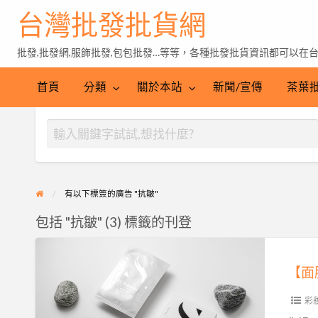
台灣批發批貨網
批發,批發網,服飾批發,包包批發…等等，各種批發批貨資訊都可以在
茶
葉
首頁
分類
關於本站
新聞/宣傳
茶葉
批
發
有以下標簽的廣告 "抗皺"
包括 "抗皺" (3) 標籤的刊登
【面
膜
【面
招
彩
商】