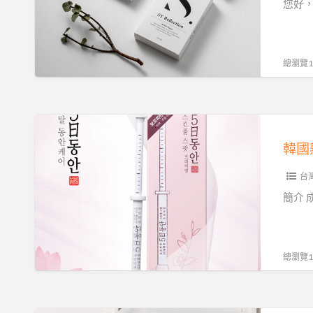
世
您好，我
界
級
雨
總瀏覽10
萃
高
保
韓
濕
國
韓國
強
熱
力
台
賣
修
~5
簡介 
護
日
水
童
面
顏
總瀏覽18
膜
抗
皺
去