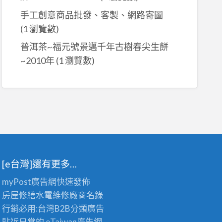
手工創意商品批發、客製、網路寄圖
(1 瀏覽數)
普洱茶~福元號景邁千年古樹春尖生餅
~2010年
(1 瀏覽數)
[e台灣]還有更多…
myPost廣告網
快速發佈
房屋修繕
水電維修廠商名錄
行銷必用:台灣B2B
分類廣告
貼近日常的
eTaiwan廣告網