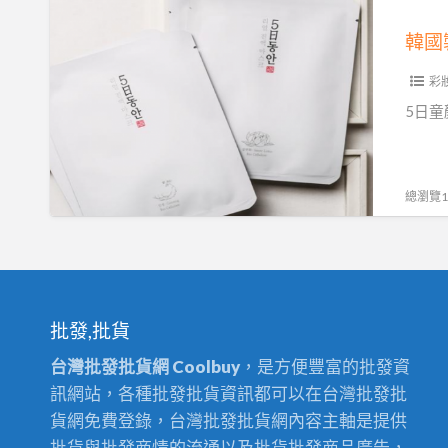
韓
紋
國
針
製
(第
彩
造
二
~5
5日童
代
日
Premium)
童
顏
總瀏覽14
真
液
保
濕
面
批發,批貨
膜
台灣批發批貨網 Coolbuy
，是方便豐富的批發資
(珍
訊網站，各種批發批貨資訊都可以在台灣批發批
蔘
貨網免費登錄，台灣批發批貨網內容主軸是提供
面
批貨與批發商情的流通以及批貨批發商品廣告，