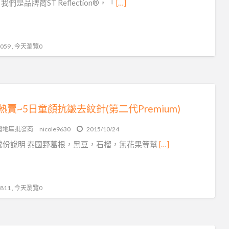
們是品牌商ST Reflection®，「
[…]
皺
59 , 今天瀏覽0
熱賣~5日童顏抗皺去紋針(第二代Premium)
灣地區批發商
nicole9630
2015/10/24
成份說明 泰國野葛根，黑豆，石榴，無花果等幫
[…]
11 , 今天瀏覽0