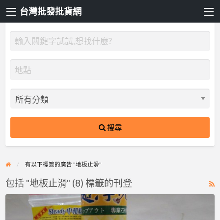
台灣批發批貨網
搜尋
有以下標簽的廣告 "地板止滑"
包括 "地板止滑" (8) 標籤的刊登
R
F
止
f
滑、