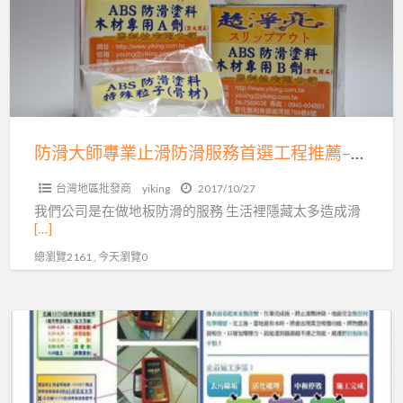
為
專
你
業
服
止
務
滑
防
滑
防滑大師專業止滑防滑服務首選工程推薦–一慶科技有限公司
服
台灣地區批發商
yiking
2017/10/27
務
我們公司是在做地板防滑的服務 生活裡隱藏太多造成滑
首
[…]
選
總瀏覽2161 , 今天瀏覽0
工
程
推
地
薦
板
–
遇
一
水