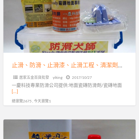
a
防
t
滑、
止
滑
漆、
止
滑
工
止滑、防滑、止滑漆、止滑工程、清潔劑、污垢、你有石材的問題嗎？交給一慶科技有限公司來為你服務
程、
居家五金百貨批發
yiking
2017/10/27
清
一慶科技專業防滑公司提供:地面瓷磚防滑劑/瓷磚地面
潔
[…]
劑、
總瀏覽2675 , 今天瀏覽1
污
垢、
你
防
有
滑
石