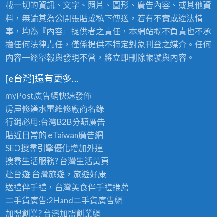
載一切的資訊、文字、照片、圖形、廣告內容、或其他資
料，無論其為公開張貼或私下傳送，若有不實或違法情
事，均為『內容』提供者之責任，本網站概不負責也不承
擔任何法律責任，僅係提供不特定對象刊登之媒介。任何
內容一經舉報與發現不當，將立即刪除帳號與內容。
[e台灣]還有更多…
myPost廣告網
快速發佈
房屋修繕
水電維修廠商名錄
行銷必用:台灣B2B
分類廣告
貼近日常的
eTaiwan廣告網
SEO搜尋引擎優化
增加外連
搜尋生活服務? 台灣
生活黃頁
赴台遊,台灣旅遊
，旅遊好康
送禮伴手禮，台灣美食
伴手禮
推薦
二手貨廣告:2Hand
二手貨
廣告網
加盟創業? 台灣
加盟創業
網