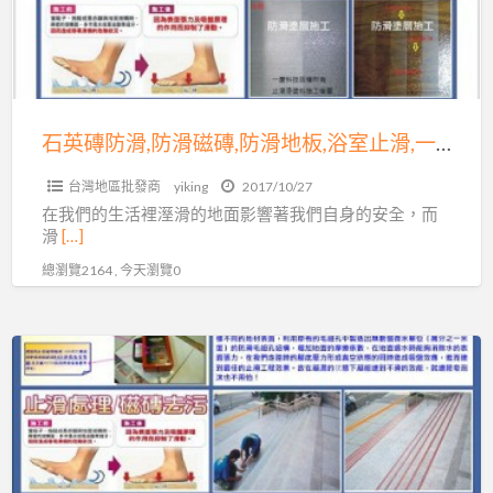
公
防
司
滑
04-
磁
7569638
磚,
防
石英磚防滑,防滑磁磚,防滑地板,浴室止滑,一慶科技地板防滑施工! 服務專線04-7569638
滑
台灣地區批發商
yiking
2017/10/27
地
在我們的生活裡溼滑的地面影響著我們自身的安全，而
板,
滑
[…]
浴
總瀏覽2164 , 今天瀏覽0
室
止
滑,
滑
一
倒
慶
事
科
件
技
頻
地