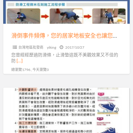
傳，
板
您
防
的
滑
居
施
家
滑倒事件頻傳，您的居家地板安全也讓您擔憂嗎?047569638
工!
地
服
台灣地區批發商
yiking
2017/10/27
板
您曾經經歷過防滑條，止滑墊這既不美觀效果又不佳的
務
安
防
[…]
專
全
總瀏覽1796 , 今天瀏覽0
線
也
04-
讓
7569638
您
「行」
擔
的
憂
安
嗎?
全
047569638
~
一