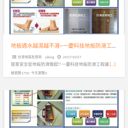
慶
越
科
濕
技
越
有
不
限
滑
公
~
地板遇水越濕越不滑~一慶科技地板防滑工程公司04-7569638
司
一
台灣地區批發商
yiking
2017/10/27
慶
居家安全從地板防滑做起!! 一慶科技地板防滑工程讓
[…]
科
總瀏覽1750 , 今天瀏覽0
技
地
板
石
防
英
滑
磚
工
防
程
滑,