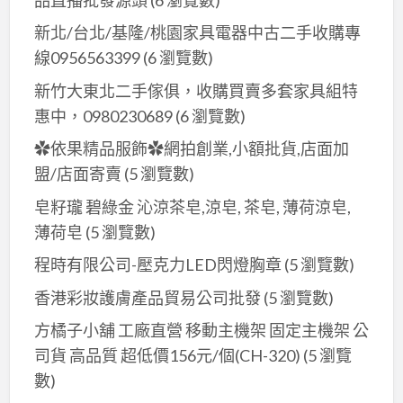
公
新北/台北/基隆/桃園家具電器中古二手收購專
司
線0956563399
(6 瀏覽數)
04-
新竹大東北二手傢俱，收購買賣多套家具組特
7569638
惠中，0980230689
(6 瀏覽數)
✿依果精品服飾✿網拍創業,小額批貨,店面加
盟/店面寄賣
(5 瀏覽數)
皂籽瓏 碧綠金 沁涼茶皂,涼皂, 茶皂, 薄荷涼皂,
薄荷皂
(5 瀏覽數)
程時有限公司-壓克力LED閃燈胸章
(5 瀏覽數)
香港彩妝護膚產品貿易公司批發
(5 瀏覽數)
方橘子小舖 工廠直營 移動主機架 固定主機架 公
司貨 高品質 超低價156元/個(CH-320)
(5 瀏覽
數)