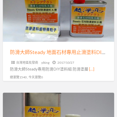
大
材
師
的
Steady
問
地
題
面
嗎？
石
交
材
給
專
防滑大師Steady 地面石材專用止滑塗料DIY組04-7569638
一
用
慶
台灣地區批發商
yiking
2017/10/27
止
防滑大師Steady專用防滑DIY塗料組 防滑塗層
[…]
科
滑
技
總瀏覽1540 , 今天瀏覽0
塗
有
料
限
DIY
防
公
組
滑
司
04-
大
來
7569638
師