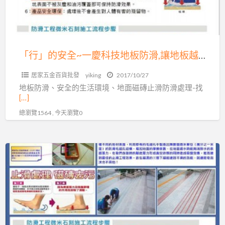
慶
科
技
地
「行」的安全~一慶科技地板防滑,讓地板越濕越不滑!!服務專線：04-7569638
板
居家五金百貨批發
yiking
2017/10/27
防
地板防滑、安全的生活環境、地面磁磚止滑防滑處理-找
滑,
[…]
讓
總瀏覽1564 , 今天瀏覽0
地
板
越
專
濕
業
越
止
不
滑
滑!!
服
服
務