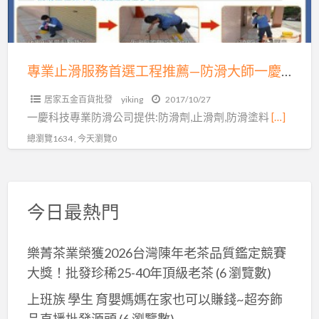
務
首
專
選
線：
工
04-
程
專業止滑服務首選工程推薦—防滑大師一慶科技有限公司04-7569638
7569638
推
居家五金百貨批發
yiking
2017/10/27
薦
一慶科技專業防滑公司提供:防滑劑,止滑劑,防滑塗料
[…]
—
總瀏覽1634 , 今天瀏覽0
防
滑
大
師
今日最熱門
一
慶
樂菁茶業榮獲2026台灣陳年老茶品質鑑定競賽
科
大獎！批發珍稀25-40年頂級老茶
(6 瀏覽數)
技
有
上班族 學生 育嬰媽媽在家也可以賺錢~超夯飾
限
品直播批發源頭
(6 瀏覽數)