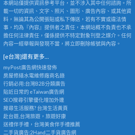
本網站僅提供資訊參考平台，並不涉入其中任何諮詢。所
載一切的資訊、文字、照片、圖形、廣告內容、或其他資
料，無論其為公開張貼或私下傳送，若有不實或違法情
事，均為『內容』提供者之責任，本網站概不負責也不承
擔任何法律責任，僅係提供不特定對象刊登之媒介。任何
內容一經舉報與發現不當，將立即刪除帳號與內容。
[e台灣]還有更多…
myPost廣告網
快速發佈
房屋修繕
水電維修廠商名錄
行銷必用:台灣B2B
分類廣告
貼近日常的
eTaiwan廣告網
SEO搜尋引擎優化
增加外連
搜尋生活服務? 台灣
生活黃頁
赴台遊,台灣旅遊
，旅遊好康
送禮伴手禮，台灣美食
伴手禮
推薦
二手貨廣告:2Hand
二手貨
廣告網