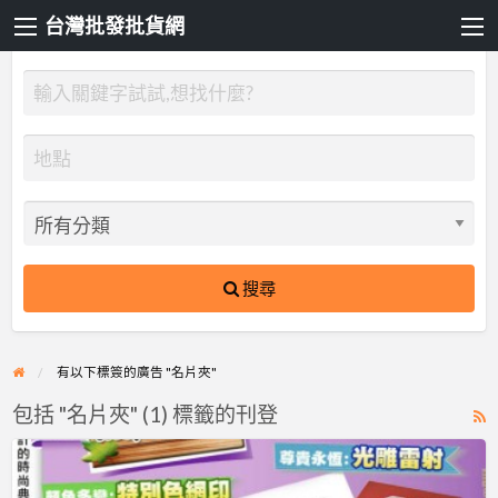
台灣批發批貨網
搜尋
有以下標簽的廣告 "名片夾"
包括 "名片夾" (1) 標籤的刊登
R
F
名
f
片