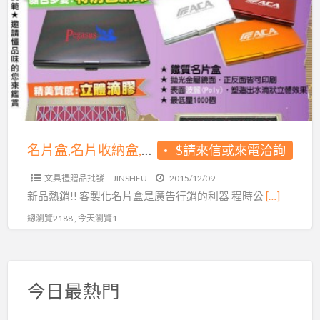
a
盒,
t
名
片
收
納
盒,
名
片
名片盒,名片收納盒,名片夾,鐵質名片盒,鋁質名片盒,名片盒印刷,名片盒設計,金屬名片盒
$請來信或來電洽詢
夾,
文具禮贈品批發
JINSHEU
2015/12/09
鐵
新品熱銷!! 客製化名片盒是廣告行銷的利器 程時公
[…]
質
總瀏覽2188 , 今天瀏覽1
名
片
盒,
鋁
今日最熱門
質
名