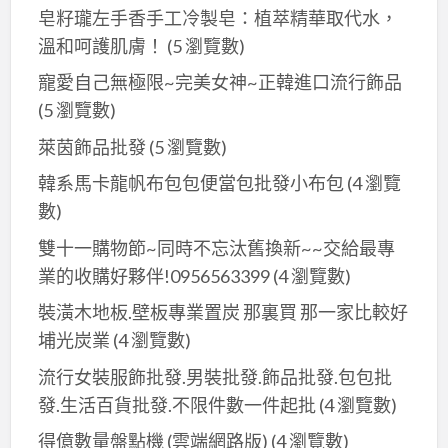
皂籽瓏左手香手工冷製皂：植萃精華取代水，
片
溫和呵護肌膚！
(5 瀏覽數)
盒,
名
寵愛自己無極限~完美女神~正韓進口流行飾品
片
(5 瀏覽數)
盒
萊茵飾品批發
(5 瀏覽數)
印
韓系馬卡龍帆布包包便當包批發小布包
(4 瀏覽
刷,
數)
名
片
雙十一購物節~同時不忘汰舊換新~~交給最專
盒
業的收購好夥伴!0956563399
(4 瀏覽數)
設
裝潢木地板.壁板專業置炭 那裏買 那一家比較好
計,
埔光炭業
(4 瀏覽數)
金
屬
流行女裝服飾批發.男裝批發.飾品批發.包包批
名
發.生活百貨批發.不限件數一件起批
(4 瀏覽數)
片
得億數量盤點機 (雲端網路版)
(4 瀏覽數)