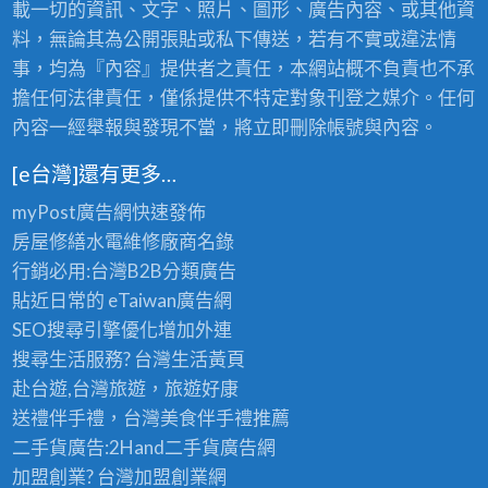
載一切的資訊、文字、照片、圖形、廣告內容、或其他資
料，無論其為公開張貼或私下傳送，若有不實或違法情
事，均為『內容』提供者之責任，本網站概不負責也不承
擔任何法律責任，僅係提供不特定對象刊登之媒介。任何
內容一經舉報與發現不當，將立即刪除帳號與內容。
[e台灣]還有更多…
myPost廣告網
快速發佈
房屋修繕
水電維修廠商名錄
行銷必用:台灣B2B
分類廣告
貼近日常的
eTaiwan廣告網
SEO搜尋引擎優化
增加外連
搜尋生活服務? 台灣
生活黃頁
赴台遊,台灣旅遊
，旅遊好康
送禮伴手禮，台灣美食
伴手禮
推薦
二手貨廣告:2Hand
二手貨
廣告網
加盟創業? 台灣
加盟創業
網