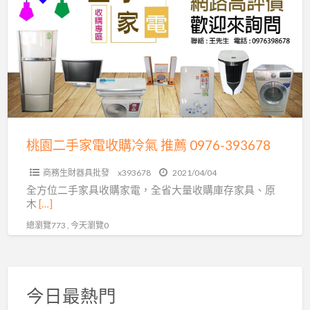
a
二
t
手
家
電
收
購
冷
氣
桃園二手家電收購冷氣 推薦 0976-393678
推
商務生財器具批發
x393678
2021/04/04
薦
全方位二手家具收購家電，全省大量收購庫存家具、原
0976-
木
[…]
393678
總瀏覽773 , 今天瀏覽0
今日最熱門