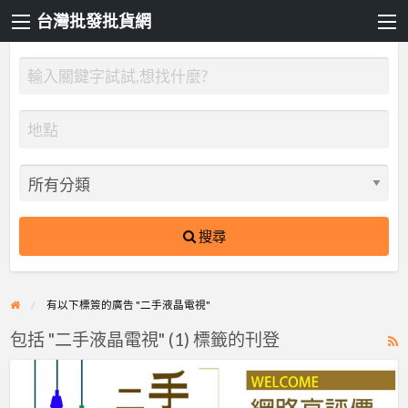
台灣批發批貨網
搜尋
有以下標簽的廣告 "二手液晶電視"
包括 "二手液晶電視" (1) 標籤的刊登
R
F
桃
f
園