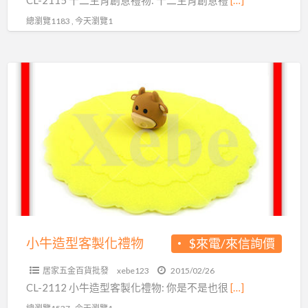
總瀏覽1183 , 今天瀏覽1
小
牛
造
型
客
製
化
禮
物
小牛造型客製化禮物
$來電/來信詢價
居家五金百貨批發
xebe123
2015/02/26
CL-2112 小牛造型客製化禮物: 你是不是也很
[…]