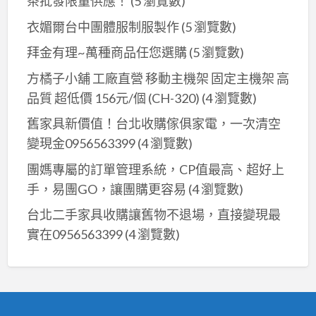
茶批發限量供應！
(5 瀏覽數)
衣媚爾台中團體服制服製作
(5 瀏覽數)
拜金有理~萬種商品任您選購
(5 瀏覽數)
方橘子小舖 工廠直營 移動主機架 固定主機架 高
品質 超低價 156元/個 (CH-320)
(4 瀏覽數)
舊家具新價值！台北收購傢俱家電，一次清空
變現金0956563399
(4 瀏覽數)
團媽專屬的訂單管理系統，CP值最高、超好上
手，易團GO，讓團購更容易
(4 瀏覽數)
台北二手家具收購讓舊物不退場，直接變現最
實在0956563399
(4 瀏覽數)