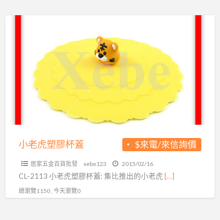
小
老
虎
塑
膠
杯
蓋
小老虎塑膠杯蓋
$來電/來信詢價
居家五金百貨批發
xebe123
2015/02/16
CL-2113 小老虎塑膠杯蓋: 集比推出的小老虎
[…]
總瀏覽1150 , 今天瀏覽0