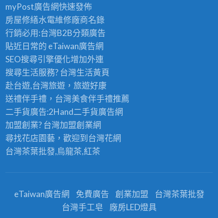
myPost廣告網
快速發佈
房屋修繕
水電維修廠商名錄
行銷必用:台灣B2B
分類廣告
貼近日常的
eTaiwan廣告網
SEO搜尋引擎優化
增加外連
搜尋生活服務? 台灣
生活黃頁
赴台遊,台灣旅遊
，旅遊好康
送禮伴手禮，台灣美食
伴手禮
推薦
二手貨廣告:2Hand
二手貨
廣告網
加盟創業? 台灣
加盟創業
網
尋找花店園藝，歡迎到
台灣花網
台灣茶葉批發
,烏龍茶,紅茶
eTaiwan廣告網
免費廣告
創業加盟
台灣茶葉批發
台灣手工皂
廠房LED燈具