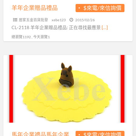
羊年企業贈品禮品
$來電/來信詢價
居家五金百貨批發
xebe123
2015/02/26
CL-2118 羊年企業贈品禮品: 正在尋找最應景
[…]
總瀏覽1192 , 今天瀏覽1
馬
年
企
業
禮
品
馬
年
企
業
馬年企業禮品馬年企業禮品
$來電/來信詢價