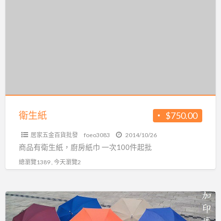
生
紙
衛生紙
$750.00
居家五金百貨批發
foeo3083
2014/10/26
商品有衛生紙，廚房紙巾 一次100件起批
總瀏覽1389 , 今天瀏覽2
新
莊