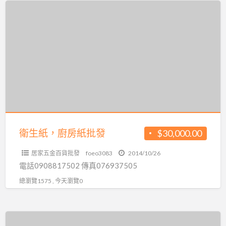
衛
生
紙，
廚
房
紙
批
發
衛生紙，廚房紙批發
$30,000.00
居家五金百貨批發
foeo3083
2014/10/26
電話0908817502 傳真076937505
總瀏覽1575 , 今天瀏覽0
衛