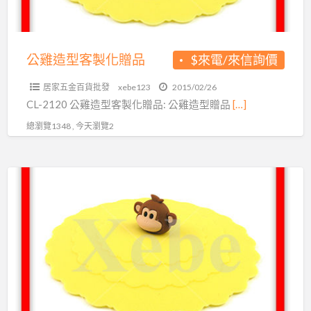
贈
品
公雞造型客製化贈品
$來電/來信詢價
居家五金百貨批發
xebe123
2015/02/26
CL-2120 公雞造型客製化贈品: 公雞造型贈品
[…]
總瀏覽1348 , 今天瀏覽2
猴
子
造
型
紀
念
品
製