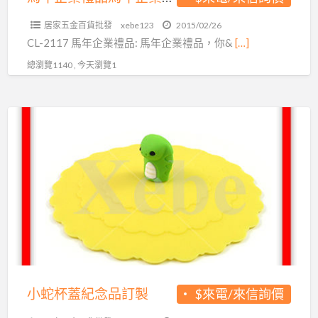
禮
居家五金百貨批發
xebe123
2015/02/26
品
CL-2117 馬年企業禮品: 馬年企業禮品，你&
[…]
總瀏覽1140 , 今天瀏覽1
小
蛇
杯
蓋
紀
念
品
訂
製
小蛇杯蓋紀念品訂製
$來電/來信詢價