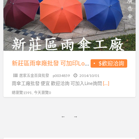
區
雨
傘
廠
批
發
可
加
新莊區雨傘廠批發 可加印Logo
$歡迎洽詢
印
居家五金百貨批發
p0034859
2014/10/01
Logo
雨傘工廠批發 便宜 歡迎洽詢 可加入Line詢問
[…]
總瀏覽1591 , 今天瀏覽0
←
→