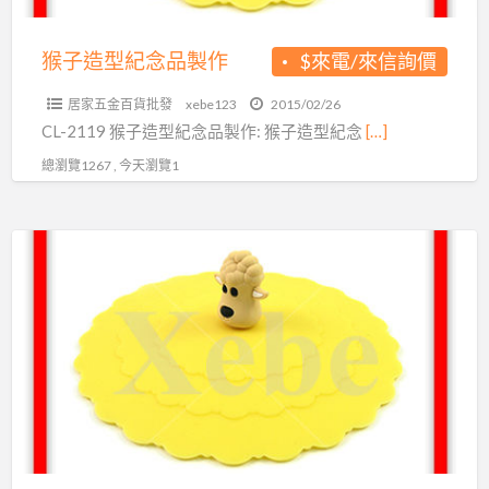
作
猴子造型紀念品製作
$來電/來信詢價
居家五金百貨批發
xebe123
2015/02/26
CL-2119 猴子造型紀念品製作: 猴子造型紀念
[…]
總瀏覽1267 , 今天瀏覽1
羊
年
企
業
贈
品
禮
品