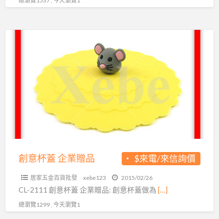
總瀏覽1537 , 今天瀏覽1
創
意
杯
蓋
企
業
贈
品
創意杯蓋 企業贈品
$來電/來信詢價
居家五金百貨批發
xebe123
2015/02/26
CL-2111 創意杯蓋 企業贈品: 創意杯蓋做為
[…]
總瀏覽1299 , 今天瀏覽1