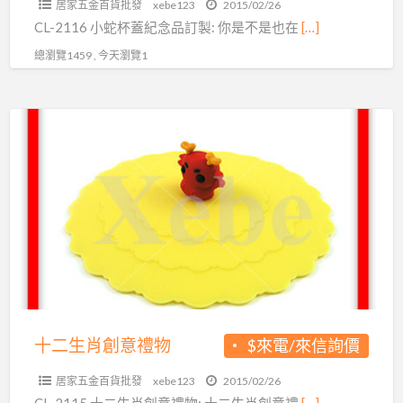
居家五金百貨批發
xebe123
2015/02/26
CL-2116 小蛇杯蓋紀念品訂製: 你是不是也在
[…]
總瀏覽1459 , 今天瀏覽1
十
二
生
肖
創
意
禮
物
十二生肖創意禮物
$來電/來信詢價
居家五金百貨批發
xebe123
2015/02/26
CL-2115 十二生肖創意禮物: 十二生肖創意禮
[…]