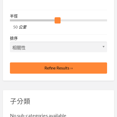
半徑
公里
排序
Refine Results ››
子分類
No sub-categories available