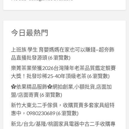
今日最熱門
上班族 學生 育嬰媽媽在家也可以賺錢~超夯飾
品直播批發源頭
(6 瀏覽數)
樂菁茶業榮獲2026台灣陳年老茶品質鑑定競賽
大獎！批發珍稀25-40年頂級老茶
(6 瀏覽數)
✿依果精品服飾✿網拍創業,小額批貨,店面加
盟/店面寄賣
(6 瀏覽數)
新竹大東北二手傢俱，收購買賣多套家具組特
惠中，0980230689
(6 瀏覽數)
新北/台北/基隆/桃園家具電器中古二手收購專