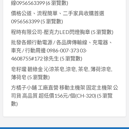
線0956563399
(6 瀏覽數)
價格公道、流程簡單、二手家具收購首選
0956563399
(5 瀏覽數)
程時有限公司-壓克力LED閃燈胸章
(5 瀏覽數)
批發各類行動電源 / 各品牌傳輸線、充電器、
車充 / 行動周邊 0986-007-373 03-
4608755#172 徐先生
(5 瀏覽數)
皂籽瓏 碧綠金 沁涼茶皂,涼皂, 茶皂, 薄荷涼皂,
薄荷皂
(5 瀏覽數)
方橘子小舖 工廠直營 移動主機架 固定主機架 公
司貨 高品質 超低價156元/個(CH-320)
(5 瀏覽
數)