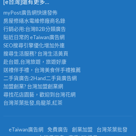
[e台灣]還有更多…
myPost廣告網
快速發佈
房屋修繕
水電維修廠商名錄
行銷必用:台灣B2B
分類廣告
貼近日常的
eTaiwan廣告網
SEO搜尋引擎優化
增加外連
搜尋生活服務? 台灣
生活黃頁
赴台遊,台灣旅遊
，旅遊好康
送禮伴手禮，台灣美食
伴手禮
推薦
二手貨廣告:2Hand
二手貨
廣告網
加盟創業? 台灣
加盟創業
網
尋找花店園藝，歡迎到
台灣花網
台灣茶葉批發
,烏龍茶,紅茶
eTaiwan廣告網
免費廣告
創業加盟
台灣茶葉批發